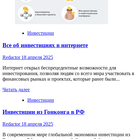
Инвестиции
Все об инвестициях в интернете
Redactor
18 апреля 2025
Интернет открыл беспрецедентные возможности для
инвестирования, позволяя людям со всего мира участвовать в
финансовых рынках и проектах, которые ранее были...
Read
Читать далее
more
Инвестиции
about
Все
Инвестиции из Гонконга в РФ
об
инвестициях
в
Redactor
18 апреля 2025
интернете
В современном мире глобальной экономики инвестиции из