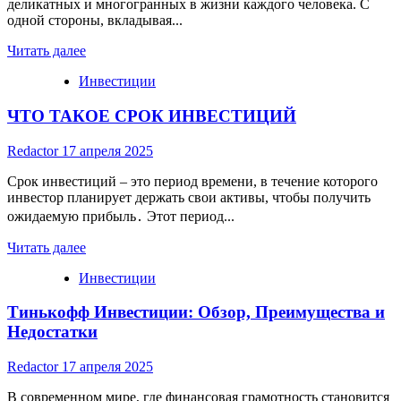
деликатных и многогранных в жизни каждого человека. С
одной стороны, вкладывая...
Read
Читать далее
more
Инвестиции
about
Инвестиции
ЧТО ТАКОЕ СРОК ИНВЕСТИЦИЙ
в
отношения:
стоит
Redactor
17 апреля 2025
ли
игра
Срок инвестиций – это период времени, в течение которого
свеч?
инвестор планирует держать свои активы, чтобы получить
ожидаемую прибыль․ Этот период...
Read
Читать далее
more
Инвестиции
about
ЧТО
Тинькофф Инвестиции: Обзор, Преимущества и
ТАКОЕ
СРОК
Недостатки
ИНВЕСТИЦИЙ
Redactor
17 апреля 2025
В современном мире, где финансовая грамотность становится