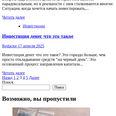
парадоксальным, но в реальности с ним сталкиваются многие.
Ситуация, когда хочется начать инвестировать,...
Read
Читать далее
more
Инвестиции
about
Куда
Инвестиция денег что это такое
вложить
деньги,
которых
Redactor
17 апреля 2025
нет
Инвестиция денег что это такое? Это гораздо больше, чем
просто откладывание средств "на черный день". Это
осознанный процесс направления капитала...
Read
Читать далее
Пагинация
more
Назад
1
2
3
4
5
Далее
about
Поиск
записей
Инвестиция
Поиск
денег
что
Возможно, вы пропустили
это
такое