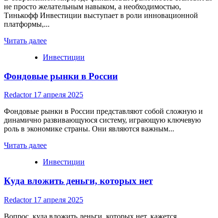
не просто желательным навыком, а необходимостью,
Тинькофф Инвестиции выступает в роли инновационной
платформы,...
Read
Читать далее
more
Инвестиции
about
Тинькофф
Фондовые рынки в России
Инвестиции:
Обзор,
Преимущества
Redactor
17 апреля 2025
и
Недостатки
Фондовые рынки в России представляют собой сложную и
динамично развивающуюся систему, играющую ключевую
роль в экономике страны. Они являются важным...
Read
Читать далее
more
Инвестиции
about
Фондовые
Куда вложить деньги, которых нет
рынки
в
России
Redactor
17 апреля 2025
Вопрос, куда вложить деньги, которых нет, кажется