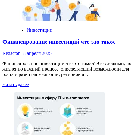
Инвестиции
Финансирование инвестиций что это такое
Redactor
18 апреля 2025
Финансирование инвестиций что это такое? Это сложный, но
жизненно важный процесс, определяющий возможности для
роста и развития компаний, регионов и...
Read
Читать далее
more
about
Финансирование
инвестиций
что
это
такое