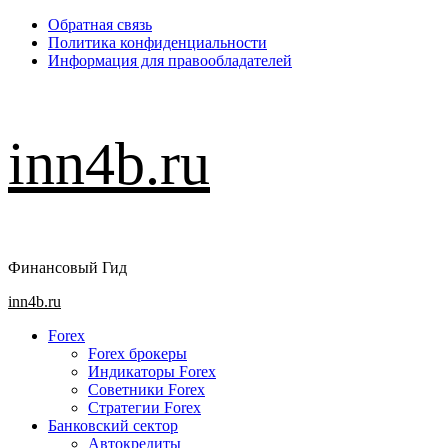
Перейти
Обратная связь
к
Политика конфиденциальности
содержимому
Информация для правообладателей
inn4b.ru
Финансовый Гид
Основное
inn4b.ru
меню
Forex
Forex брокеры
Индикаторы Forex
Советники Forex
Стратегии Forex
Банковский сектор
Автокредиты