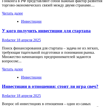
Гонконга в РФ представляют собой важный фактор развития
торгово-экономических связей между двумя странами....
Read
Читать далее
more
Инвестиции
about
Инвестиции
У кого получить инвестиции для стартапа
из
Гонконга
в
Redactor
18 апреля 2025
РФ
Поиск финансирования для стартапа – задача не из легких,
требующая тщательной подготовки и понимания рынка.
Множество начинающих предпринимателей задаются
вопросом:...
Read
Читать далее
more
Инвестиции
about
У
Инвестиции в отношения: стоит ли игра свеч?
кого
получить
инвестиции
Redactor
18 апреля 2025
для
стартапа
Вопрос об инвестициях в отношения – один из самых