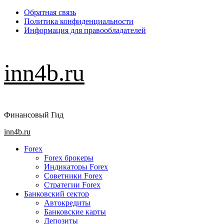
Перейти
Обратная связь
к
Политика конфиденциальности
содержимому
Информация для правообладателей
inn4b.ru
Финансовый Гид
Основное
inn4b.ru
меню
Forex
Forex брокеры
Индикаторы Forex
Советники Forex
Стратегии Forex
Банковский сектор
Автокредиты
Банковские карты
Депозиты