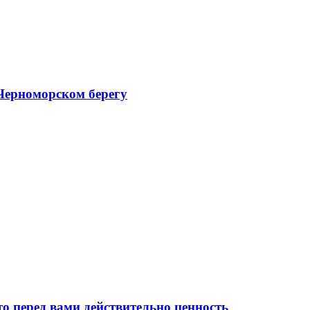
 Черноморском берегу
то перед вами действительно ценность