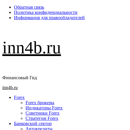
Перейти
Обратная связь
к
Политика конфиденциальности
содержимому
Информация для правообладателей
inn4b.ru
Финансовый Гид
Основное
inn4b.ru
меню
Forex
Forex брокеры
Индикаторы Forex
Советники Forex
Стратегии Forex
Банковский сектор
Автокредиты