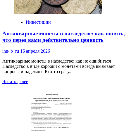
Инвестиции
Антикварные монеты в наследстве: как понять,
что перед вами действительно ценность
inn4b_ru
16 апреля 2026
Антикварные монеты в наследстве: как не ошибиться
Наследство в виде коробки с монетами всегда вызывает
вопросы и надежды. Кто‑то сразу...
Read
Читать далее
more
about
Антикварные
монеты
в
наследстве:
как
понять,
что