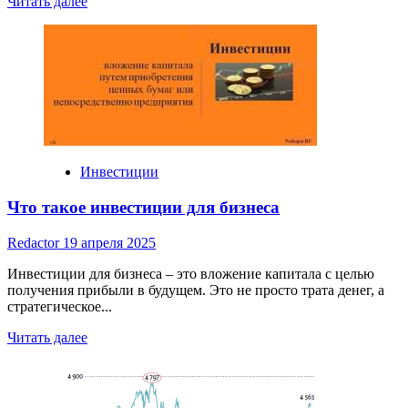
Read
Читать далее
more
about
Окупаемость
инвестиций:
методы
расчета
и
факторы
влияния
Инвестиции
Что такое инвестиции для бизнеса
Redactor
19 апреля 2025
Инвестиции для бизнеса – это вложение капитала с целью
получения прибыли в будущем. Это не просто трата денег, а
стратегическое...
Read
Читать далее
more
about
Что
такое