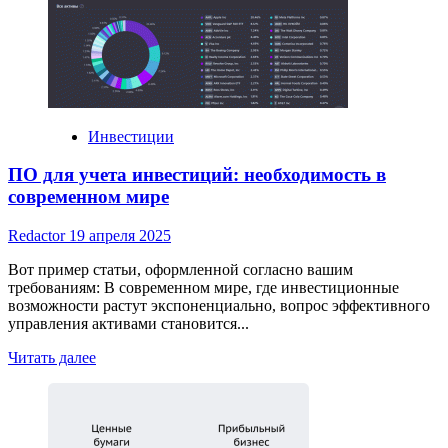
Роль
и
услуги
агентств
по
привлечению
инвестиций
Инвестиции
ПО для учета инвестиций: необходимость в
современном мире
Redactor
19 апреля 2025
Вот пример статьи, оформленной согласно вашим
требованиям: В современном мире, где инвестиционные
возможности растут экспоненциально, вопрос эффективного
управления активами становится...
Read
Читать далее
more
about
ПО
для
учета