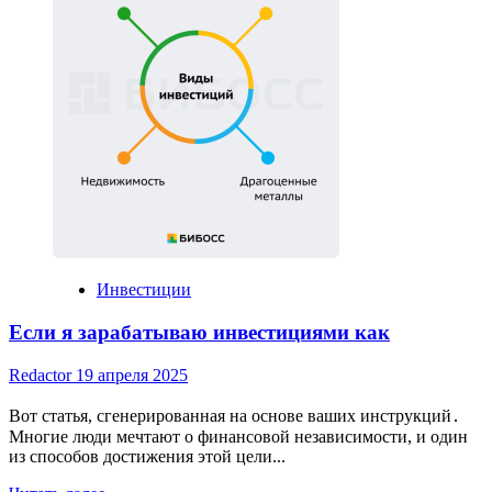
инвестиций:
необходимость
в
современном
мире
Инвестиции
Если я зарабатываю инвестициями как
Redactor
19 апреля 2025
Вот статья, сгенерированная на основе ваших инструкций․
Многие люди мечтают о финансовой независимости, и один
из способов достижения этой цели...