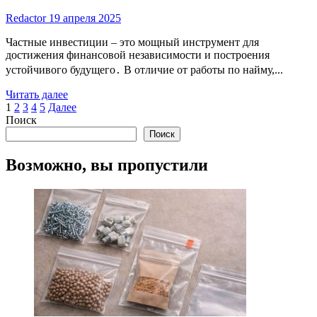
Redactor
19 апреля 2025
Частные инвестиции – это мощный инструмент для
достижения финансовой независимости и построения
устойчивого будущего․ В отличие от работы по найму,...
Read
Читать далее
Пагинация
more
1
2
3
4
5
Далее
about
Поиск
записей
Все
Поиск
о
частных
Возможно, вы пропустили
инвестициях