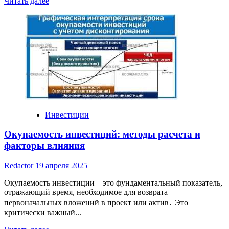
Read
Читать далее
more
about
Если
я
зарабатываю
инвестициями
как
Инвестиции
Окупаемость инвестиций: методы расчета и
факторы влияния
Redactor
19 апреля 2025
Окупаемость инвестиции – это фундаментальный показатель,
отражающий время, необходимое для возврата
первоначальных вложений в проект или актив․ Это
критически важный...