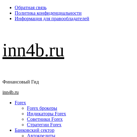
Перейти
Обратная связь
к
Политика конфиденциальности
содержимому
Информация для правообладателей
inn4b.ru
Финансовый Гид
Основное
inn4b.ru
меню
Forex
Forex брокеры
Индикаторы Forex
Советники Forex
Стратегии Forex
Банковский сектор
Автокредиты