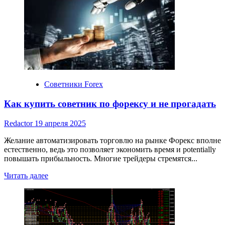
советников
Форекс
Советники Forex
Как купить советник по форексу и не прогадать
Redactor
19 апреля 2025
Желание автоматизировать торговлю на рынке Форекс вполне
естественно, ведь это позволяет экономить время и potentially
повышать прибыльность. Многие трейдеры стремятся...
Read
Читать далее
more
about
Как
купить
советник