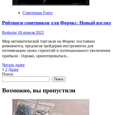
Советники Forex
Рейтинги советников для Форекс: Новый взгляд
Redactor
18 апреля 2025
Мир автоматической торговли на Форекс постоянно
развивается, предлагая трейдерам инструменты для
оптимизации своих стратегий и потенциального увеличения
прибыли․ Однако, ориентироваться...
Read
Читать далее
Пагинация
more
1
2
Далее
about
Поиск
записей
Рейтинги
Поиск
советников
для
Возможно, вы пропустили
Форекс:
Новый
взгляд