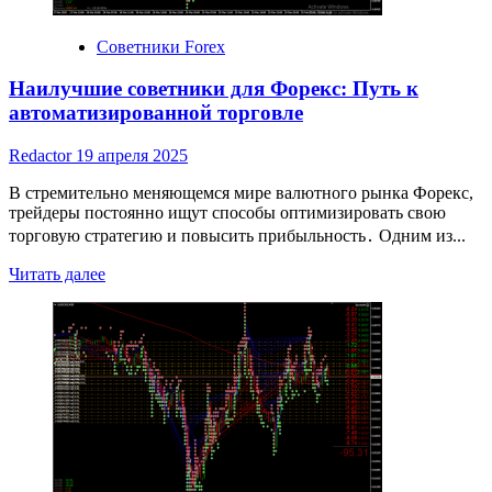
Советники Forex
Наилучшие советники для Форекс: Путь к
автоматизированной торговле
Redactor
19 апреля 2025
В стремительно меняющемся мире валютного рынка Форекс,
трейдеры постоянно ищут способы оптимизировать свою
торговую стратегию и повысить прибыльность․ Одним из...
Read
Читать далее
more
about
Наилучшие
советники
для
Форекс:
Путь
к
автоматизированной
торговле