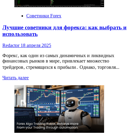
Советники Forex
Лучшие советники для форекса: как выбрать и
использовать
Redactor
18 апреля 2025
Форекс‚ как один из самых динамичных и ликвидных
финансовых рынков в мире‚ привлекает множество
трейдеров‚ стремящихся к прибыли․ Однако‚ торговля...
Read
Читать далее
more
about
Лучшие
советники
для
форекса:
как
выбрать
и
использовать