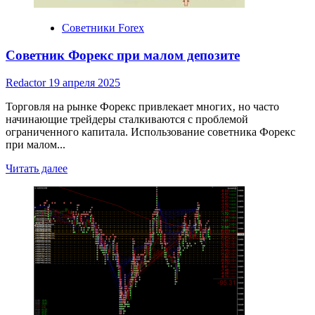
эффективности
Советники Forex
Советник Форекс при малом депозите
Redactor
19 апреля 2025
Торговля на рынке Форекс привлекает многих‚ но часто
начинающие трейдеры сталкиваются с проблемой
ограниченного капитала. Использование советника Форекс
при малом...
Read
Читать далее
more
about
Советник
Форекс
при
малом
депозите