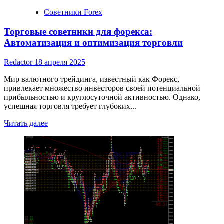
Советники Forex
Торговые советники для форекса:
Автоматизация и оптимизация торговли
Redactor
18 апреля 2025
Мир валютного трейдинга, известный как Форекс,
привлекает множество инвесторов своей потенциальной
прибыльностью и круглосуточной активностью. Однако,
успешная торговля требует глубоких...
Read
Читать далее
more
about
Торговые
советники
для
форекса:
Автоматизация
и
оптимизация
торговли