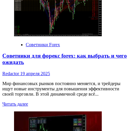
по
форексу
и
не
прогадать
Советники Forex
Советники для форекс forex: как выбрать и чего
ожидать
Redactor
19 апреля 2025
Мир финансовых рынков постоянно меняется‚ и трейдеры
ищут новые инструменты для повышения эффективности
своей торговли. В этой динамичной среде всё...
Read
Читать далее
more
about
Советники
для
форекс