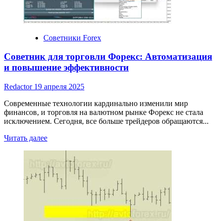
для
Советники Forex
Советник для торговли Форекс: Автоматизация
и повышение эффективности
Redactor
19 апреля 2025
Современные технологии кардинально изменили мир
финансов, и торговля на валютном рынке Форекс не стала
исключением. Сегодня, все больше трейдеров обращаются...
Read
Читать далее
more
about
Советник
для
торговли
Форекс:
Автоматизация
и
повышение