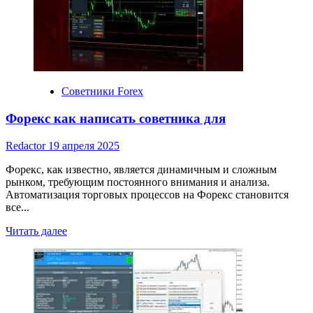
forex:
как
выбрать
и
чего
ожидать
Советники Forex
Форекс как написать советника для
Redactor
19 апреля 2025
Форекс, как известно, является динамичным и сложным
рынком, требующим постоянного внимания и анализа.
Автоматизация торговых процессов на Форекс становится
все...
Read
Читать далее
more
about
Форекс
как
написать
советника