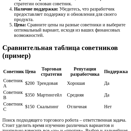
стратегии основан советник.
Наличие поддержки:
Убедитесь, что разработчик
предоставляет поддержку и обновления для своего
продукта.
Цена:
Сравните цены на разные советники и выберите
оптимальный вариант, исходя из ваших финансовых
возможностей.
Сравнительная таблица советников
(пример)
Торговая
Репутация
Советник
Цена
Поддержка
стратегия
разработчика
Советник
$200
Трендовая
Хорошая
Да
A
Советник
$350
Мартингейл
Средняя
Да
B
Советник
$150
Скальпинг
Отличная
Нет
C
Поиск подходящего торгового робота – ответственная задача.
Стоит уделить время изучению различных вариантов и
тщательно взвесить все «за» и «против». Выбор и дальнейшая