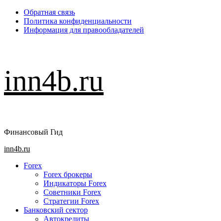
Перейти
Обратная связь
к
Политика конфиденциальности
содержимому
Информация для правообладателей
inn4b.ru
Финансовый Гид
Основное
inn4b.ru
меню
Forex
Forex брокеры
Индикаторы Forex
Советники Forex
Стратегии Forex
Банковский сектор
Автокредиты