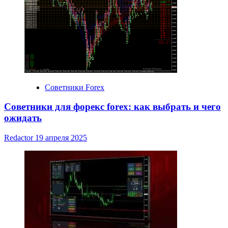
Советники Forex
Советники для форекс forex: как выбрать и чего
ожидать
Redactor
19 апреля 2025