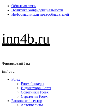
Перейти
Обратная связь
к
Политика конфиденциальности
содержимому
Информация для правообладателей
inn4b.ru
Финансовый Гид
Основное
inn4b.ru
меню
Forex
Forex брокеры
Индикаторы Forex
Советники Forex
Стратегии Forex
Банковский сектор
Автокредиты