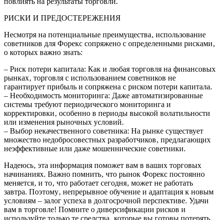
повлиять на результаты торговли.
РИСКИ И ПРЕДОСТЕРЕЖЕНИЯ
Несмотря на потенциальные преимущества‚ использование
советников для Форекс сопряжено с определенными рисками‚
о которых важно знать:
– Риск потери капитала: Как и любая торговля на финансовых
рынках‚ торговля с использованием советников не
гарантирует прибыль и сопряжена с риском потери капитала.
– Необходимость мониторинга: Даже автоматизированные
системы требуют периодического мониторинга и
корректировки‚ особенно в периоды высокой волатильности
или изменения рыночных условий.
– Выбор некачественного советника: На рынке существует
множество недобросовестных разработчиков‚ предлагающих
неэффективные или даже мошеннические советники.
Надеюсь‚ эта информация поможет вам в ваших торговых
начинаниях. Важно помнить‚ что рынок Форекс постоянно
меняется‚ и то‚ что работает сегодня‚ может не работать
завтра. Поэтому‚ непрерывное обучение и адаптация к новым
условиям – залог успеха в долгосрочной перспективе. Удачи
вам в торговле! Помните о диверсификации рисков и
используйте только те средства‚ которые вы готовы потерять.