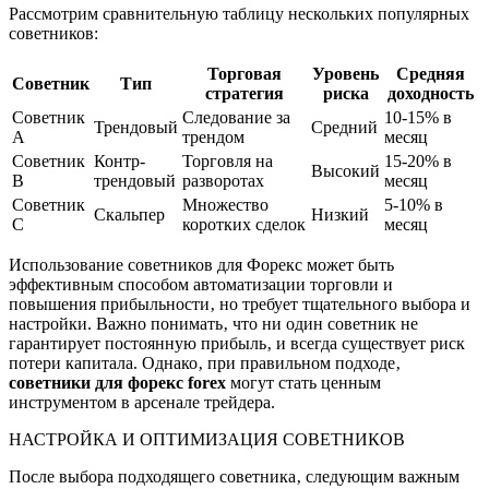
Рассмотрим сравнительную таблицу нескольких популярных
советников:
Торговая
Уровень
Средняя
Советник
Тип
стратегия
риска
доходность
Советник
Следование за
10-15% в
Трендовый
Средний
A
трендом
месяц
Советник
Контр-
Торговля на
15-20% в
Высокий
B
трендовый
разворотах
месяц
Советник
Множество
5-10% в
Скальпер
Низкий
C
коротких сделок
месяц
Использование советников для Форекс может быть
эффективным способом автоматизации торговли и
повышения прибыльности‚ но требует тщательного выбора и
настройки. Важно понимать‚ что ни один советник не
гарантирует постоянную прибыль‚ и всегда существует риск
потери капитала. Однако‚ при правильном подходе‚
советники для форекс forex
могут стать ценным
инструментом в арсенале трейдера.
НАСТРОЙКА И ОПТИМИЗАЦИЯ СОВЕТНИКОВ
После выбора подходящего советника‚ следующим важным