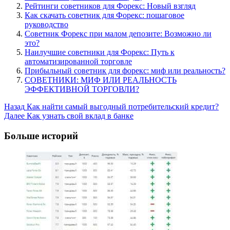
Рейтинги советников для Форекс: Новый взгляд
Как скачать советник для Форекс: пошаговое
руководство
Советник Форекс при малом депозите: Возможно ли
это?
Наилучшие советники для Форекс: Путь к
автоматизированной торговле
Прибыльный советник для форекс: миф или реальность?
СОВЕТНИКИ: МИФ ИЛИ РЕАЛЬНОСТЬ
ЭФФЕКТИВНОЙ ТОРГОВЛИ?
Post
Назад
Как найти самый выгодный потребительский кредит?
Далее
Как узнать свой вклад в банке
Navigation
Больше историй