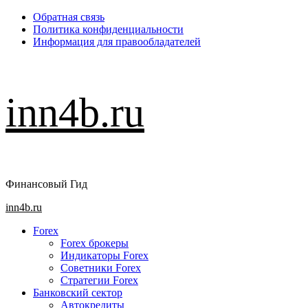
Перейти
Обратная связь
к
Политика конфиденциальности
содержимому
Информация для правообладателей
inn4b.ru
Финансовый Гид
Основное
inn4b.ru
меню
Forex
Forex брокеры
Индикаторы Forex
Советники Forex
Стратегии Forex
Банковский сектор
Автокредиты