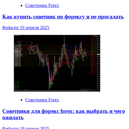
Советники Forex
Как купить советник по форексу и не прогадать
Redactor
19 апреля 2025
Советники Forex
Советники для форекс forex: как выбрать и чего
ожидать
Redactor
19 апреля 2025