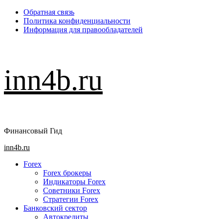
Перейти
Обратная связь
к
Политика конфиденциальности
содержимому
Информация для правообладателей
inn4b.ru
Финансовый Гид
Основное
inn4b.ru
меню
Forex
Forex брокеры
Индикаторы Forex
Советники Forex
Стратегии Forex
Банковский сектор
Автокредиты