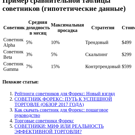
Пример сравнительной таблицы
советников (гипотетические данные)
Средняя
Максимальная
Советник
доходность
Стратегия
Стоим
просадка
в месяц
Советник
5%
10%
Трендовый
$499
Alpha
Советник
3%
5%
Скальпинг
$299
Beta
Советник
7%
15%
Контртрендовый
$599
Gamma
Похожие статьи:
Рейтинги советников для Форекс: Новый взгляд
СОВЕТНИК ФОРЕКС: ПУТЬ К УСПЕШНОЙ
ТОРГОВЛЕ (ОБЗОР 2017 ГОДА)
Как скачать советник для Форекс: пошаговое
руководство
Торговые советники Форекс
СОВЕТНИКИ: МИФ ИЛИ РЕАЛЬНОСТЬ
ЭФФЕКТИВНОЙ ТОРГОВЛИ?