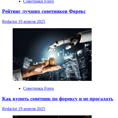
Советники Forex
Рейтинг лучших советников Форекс
Redactor
19 апреля 2025
Советники Forex
Как купить советник по форексу и не прогадать
Redactor
19 апреля 2025