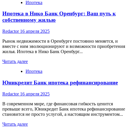
Ипотека
about
Ипотека
Ипотека в Нико Банк Оренбург: Ваш путь к
в
банках
собственному жилью
Новосибирска:
Обзор
Redactor
16 апреля 2025
и
сравнение
Рынок недвижимости в Оренбурге постоянно меняется, и
предложений
вместе с ним эволюционируют и возможности приобретения
жилья. Ипотека в Нико Банк Оренбург...
Read
Читать далее
more
Ипотека
about
Ипотека
Юникредит Банк ипотека рефинансирование
в
Нико
Банк
Redactor
16 апреля 2025
Оренбург:
Ваш
В современном мире, где финансовая гибкость ценится
путь
превыше всего, Юникредит Банк ипотека рефинансирование
к
становится не просто услугой, а настоящим инструментом...
собственному
Read
жилью
Читать далее
more