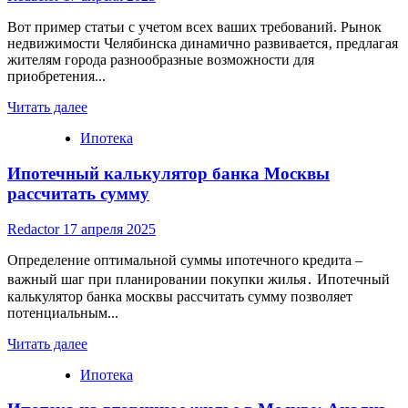
Вот пример статьи с учетом всех ваших требований. Рынок
недвижимости Челябинска динамично развивается‚ предлагая
жителям города разнообразные возможности для
приобретения...
Read
Читать далее
more
Ипотека
about
Ипотека
Ипотечный калькулятор банка Москвы
в
Челябинске
рассчитать сумму
от
Дельта
Redactor
17 апреля 2025
Банка:
Обзор
Определение оптимальной суммы ипотечного кредита –
и
важный шаг при планировании покупки жилья․ Ипотечный
Анализ
калькулятор банка москвы рассчитать сумму позволяет
Предложений
потенциальным...
Read
Читать далее
more
Ипотека
about
Ипотечный