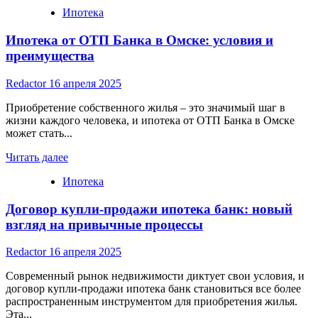
more
Ипотека
about
Ипотека
Ипотека от ОТП Банка в Омске: условия и
в
Банке
преимущества
Санкт-
Петербург
Redactor
16 апреля 2025
и
ВТБ:
Приобретение собственного жилья – это значимый шаг в
Сравнение
жизни каждого человека, и ипотека от ОТП Банка в Омске
и
может стать...
Выбор
Read
Читать далее
more
Ипотека
about
Ипотека
Договор купли-продажи ипотека банк: новый
от
ОТП
взгляд на привычные процессы
Банка
в
Redactor
16 апреля 2025
Омске:
условия
Современный рынок недвижимости диктует свои условия, и
и
договор купли-продажи ипотека банк становиться все более
преимущества
распространенным инструментом для приобретения жилья.
Эта...