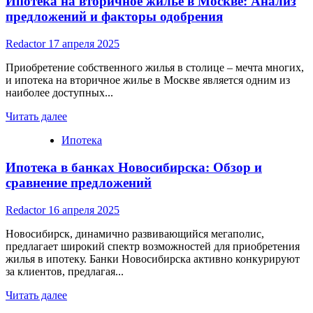
Ипотека на вторичное жилье в Москве: Анализ
калькулятор
банка
предложений и факторы одобрения
Москвы
рассчитать
Redactor
17 апреля 2025
сумму
Приобретение собственного жилья в столице – мечта многих,
и ипотека на вторичное жилье в Москве является одним из
наиболее доступных...
Read
Читать далее
more
Ипотека
about
Ипотека
Ипотека в банках Новосибирска: Обзор и
на
вторичное
сравнение предложений
жилье
в
Redactor
16 апреля 2025
Москве:
Анализ
Новосибирск, динамично развивающийся мегаполис,
предложений
предлагает широкий спектр возможностей для приобретения
и
жилья в ипотеку. Банки Новосибирска активно конкурируют
факторы
за клиентов, предлагая...
одобрения
Read
Читать далее
more