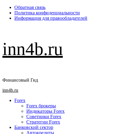
Перейти
Обратная связь
к
Политика конфиденциальности
содержимому
Информация для правообладателей
inn4b.ru
Финансовый Гид
Основное
inn4b.ru
меню
Forex
Forex брокеры
Индикаторы Forex
Советники Forex
Стратегии Forex
Банковский сектор
Автокредиты