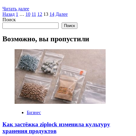
Read
Читать далее
Пагинация
more
Назад
1
…
10
11
12
13
14
Далее
about
Поиск
записей
Договор
Поиск
купли-
продажи
Возможно, вы пропустили
ипотека
банк:
новый
взгляд
на
привычные
процессы
Бизнес
Как застёжка ziplock изменила культуру
хранения продуктов