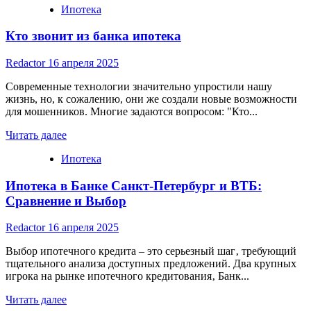
Ипотека
about
Юникредит
Кто звонит из банка ипотека
Банк
ипотека
рефинансирование
Redactor
16 апреля 2025
Современные технологии значительно упростили нашу
жизнь, но, к сожалению, они же создали новые возможности
для мошенников. Многие задаются вопросом: "Кто...
Read
Читать далее
more
Ипотека
about
Кто
Ипотека в Банке Санкт-Петербург и ВТБ:
звонит
из
Сравнение и Выбор
банка
ипотека
Redactor
16 апреля 2025
Выбор ипотечного кредита – это серьезный шаг‚ требующий
тщательного анализа доступных предложений. Два крупных
игрока на рынке ипотечного кредитования‚ Банк...
Read
Читать далее