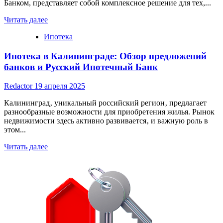
Банком, представляет собой комплексное решение для тех,...
Read
Читать далее
more
Ипотека
about
Ипотека
Ипотека в Калининграде: Обзор предложений
в
Уфе
банков и Русский Ипотечный Банк
от
Юникредит
Redactor
19 апреля 2025
Банка
Калининград‚ уникальный российский регион‚ предлагает
разнообразные возможности для приобретения жилья. Рынок
недвижимости здесь активно развивается‚ и важную роль в
этом...
Read
Читать далее
more
about
Ипотека
в
Калининграде:
Обзор
предложений
банков