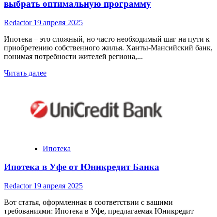
выбрать оптимальную программу
Redactor
19 апреля 2025
Ипотека – это сложный, но часто необходимый шаг на пути к
приобретению собственного жилья. Ханты-Мансийский банк,
понимая потребности жителей региона,...
Read
Читать далее
more
about
Ипотека
в
Ханты-
Мансийском
банке:
как
Ипотека
выбрать
оптимальную
Ипотека в Уфе от Юникредит Банка
программу
Redactor
19 апреля 2025
Вот статья, оформленная в соответствии с вашими
требованиями: Ипотека в Уфе, предлагаемая Юникредит