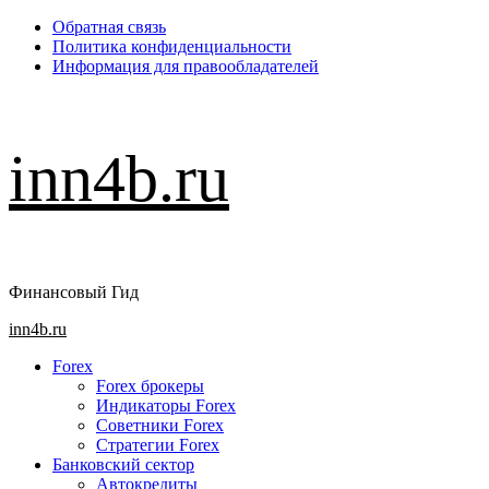
Перейти
Обратная связь
к
Политика конфиденциальности
содержимому
Информация для правообладателей
inn4b.ru
Финансовый Гид
Основное
inn4b.ru
меню
Forex
Forex брокеры
Индикаторы Forex
Советники Forex
Стратегии Forex
Банковский сектор
Автокредиты