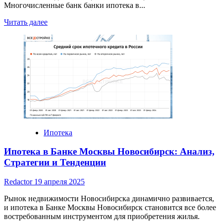
Многочисленные банк банки ипотека в...
Read
Читать далее
more
about
Банки
и
ипотека
в
Уфе:
Анализ
рынка
и
выбор
оптимальной
Ипотека
программы
Ипотека в Банке Москвы Новосибирск: Анализ,
Стратегии и Тенденции
Redactor
19 апреля 2025
Рынок недвижимости Новосибирска динамично развивается,
и ипотека в Банке Москвы Новосибирск становится все более
востребованным инструментом для приобретения жилья.