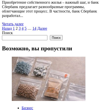
Приобретение собственного жилья – важный шаг, и банк
Сбербанк предлагает разнообразные программы,
облегчающие этот процесс. В частности, банк Сбербанк
разработал...
Read
Читать далее
Пагинация
more
Назад
1
2
3
4
5
…
14
Далее
about
Поиск
записей
Преимущества
Поиск
Ипотеки
на
Возможно, вы пропустили
Вторичное
Жилье
в
Сбербанке
Бизнес