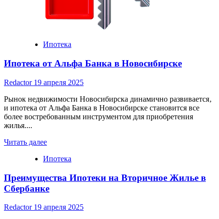
и
Русский
Ипотечный
Банк
Ипотека
Ипотека от Альфа Банка в Новосибирске
Redactor
19 апреля 2025
Рынок недвижимости Новосибирска динамично развивается‚
и ипотека от Альфа Банка в Новосибирске становится все
более востребованным инструментом для приобретения
жилья....
Read
Читать далее
more
Ипотека
about
Ипотека
Преимущества Ипотеки на Вторичное Жилье в
от
Альфа
Сбербанке
Банка
в
Redactor
19 апреля 2025
Новосибирске