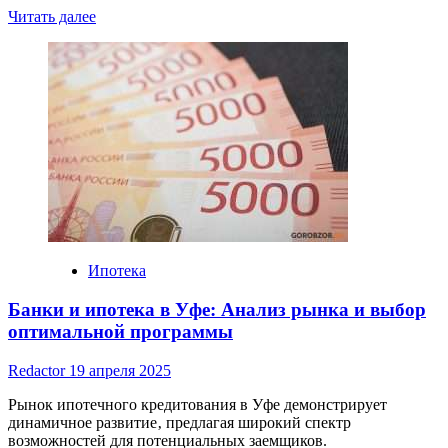
Read
Читать далее
more
about
Возрождение
Банк
ипотека
с
первоначальным
взносом:
новая
эра
жилищного
кредитования
Ипотека
Банки и ипотека в Уфе: Анализ рынка и выбор
оптимальной программы
Redactor
19 апреля 2025
Рынок ипотечного кредитования в Уфе демонстрирует
динамичное развитие‚ предлагая широкий спектр
возможностей для потенциальных заемщиков.