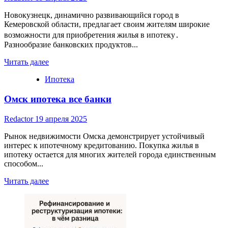
Новокузнецк, динамично развивающийся город в
Кемеровской области, предлагает своим жителям широкие
возможности для приобретения жилья в ипотеку․
Разнообразие банковских продуктов...
Read
Читать далее
more
Ипотека
about
Ипотека
Омск ипотека все банки
в
Новокузнецке:
Обзор
Redactor
19 апреля 2025
банков
и
Рынок недвижимости Омска демонстрирует устойчивый
программ
интерес к ипотечному кредитованию. Покупка жилья в
ипотеку остается для многих жителей города единственным
способом...
Read
Читать далее
more
about
Омск
ипотека
все