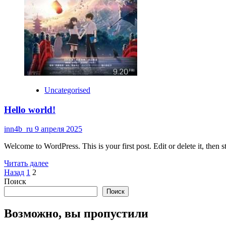
Uncategorised
Hello world!
inn4b_ru
9 апреля 2025
Welcome to WordPress. This is your first post. Edit or delete it, then st
Read
Читать далее
Пагинация
more
Назад
1
2
about
Поиск
записей
Hello
Поиск
world!
Возможно, вы пропустили