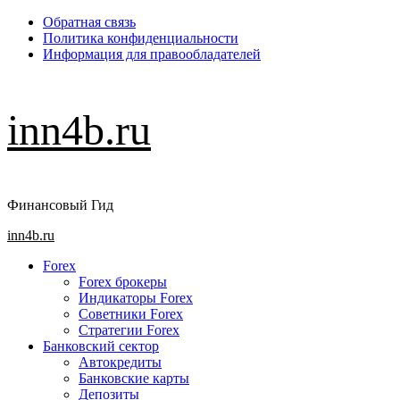
Перейти
Обратная связь
к
Политика конфиденциальности
содержимому
Информация для правообладателей
inn4b.ru
Финансовый Гид
Основное
inn4b.ru
меню
Forex
Forex брокеры
Индикаторы Forex
Советники Forex
Стратегии Forex
Банковский сектор
Автокредиты
Банковские карты
Депозиты