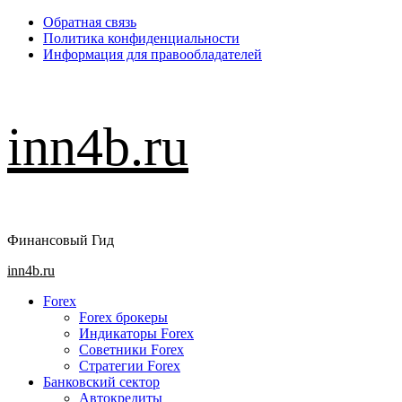
Перейти
Обратная связь
к
Политика конфиденциальности
содержимому
Информация для правообладателей
inn4b.ru
Финансовый Гид
Основное
inn4b.ru
меню
Forex
Forex брокеры
Индикаторы Forex
Советники Forex
Стратегии Forex
Банковский сектор
Автокредиты