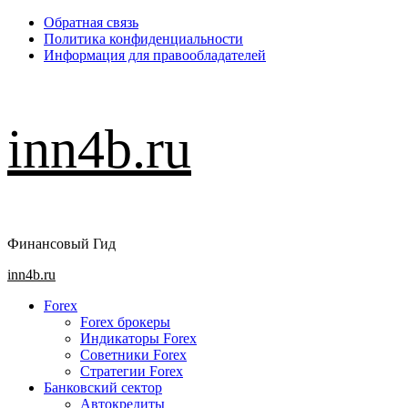
Перейти
Обратная связь
к
Политика конфиденциальности
содержимому
Информация для правообладателей
inn4b.ru
Финансовый Гид
Основное
inn4b.ru
меню
Forex
Forex брокеры
Индикаторы Forex
Советники Forex
Стратегии Forex
Банковский сектор
Автокредиты