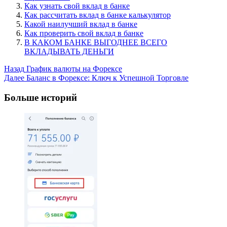
Как узнать свой вклад в банке
Как рассчитать вклад в банке калькулятор
Какой наилучший вклад в банке
Как проверить свой вклад в банке
В КАКОМ БАНКЕ ВЫГОДНЕЕ ВСЕГО
ВКЛАДЫВАТЬ ДЕНЬГИ
Post
Назад
График валюты на Форексе
Далее
Баланс в Форексе: Ключ к Успешной Торговле
Navigation
Больше историй