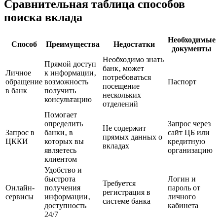
Сравнительная таблица способов
поиска вклада
Необходимые
Способ
Преимущества
Недостатки
документы
Необходимо знать
Прямой доступ
банк‚ может
Личное
к информации‚
потребоваться
обращение
возможность
Паспорт
посещение
в банк
получить
нескольких
консультацию
отделений
Помогает
определить
Запрос через
Не содержит
Запрос в
банки‚ в
сайт ЦБ или
прямых данных о
ЦККИ
которых вы
кредитную
вкладах
являетесь
организацию
клиентом
Удобство и
быстрота
Логин и
Требуется
Онлайн-
получения
пароль от
регистрация в
сервисы
информации‚
личного
системе банка
доступность
кабинета
24/7