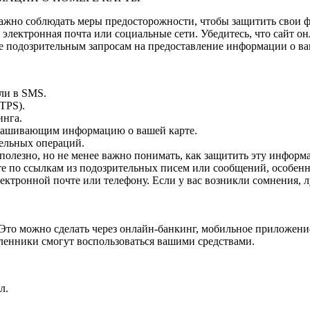
важно соблюдать меры предосторожности, чтобы защитить свои 
электронная почта или социальные сети. Убедитесь, что сайт о
те подозрительным запросам на предоставление информации о ва
ли в SMS.
TPS).
инга.
прашивающим информацию о вашей карте.
тельных операций.
о, полезно, но не менее важно понимать, как защитить эту инф
ите по ссылкам из подозрительных писем или сообщений, особен
ектронной почте или телефону. Если у вас возникли сомнения, л
. Это можно сделать через онлайн-банкинг, мобильное приложени
шленники смогут воспользоваться вашими средствами.
л.