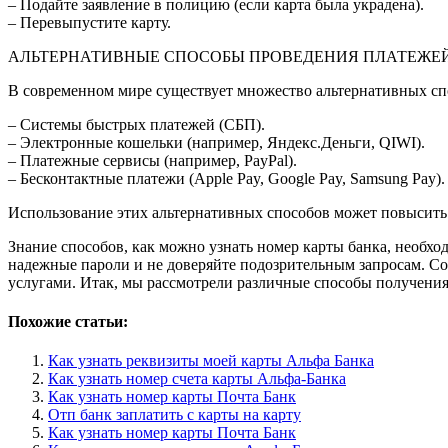
– Подайте заявление в полицию (если карта была украдена).
– Перевыпустите карту.
АЛЬТЕРНАТИВНЫЕ СПОСОБЫ ПРОВЕДЕНИЯ ПЛАТЕЖЕ
В современном мире существует множество альтернативных спо
– Системы быстрых платежей (СБП).
– Электронные кошельки (например, Яндекс.Деньги, QIWI).
– Платежные сервисы (например, PayPal).
– Бесконтактные платежи (Apple Pay, Google Pay, Samsung Pay).
Использование этих альтернативных способов может повысить 
Знание способов, как можно узнать номер карты банка, необхо
надежные пароли и не доверяйте подозрительным запросам. Со
услугами. Итак, мы рассмотрели различные способы получения 
Похожие статьи:
Как узнать реквизиты моей карты Альфа Банка
Как узнать номер счета карты Альфа-Банка
Как узнать номер карты Почта Банк
Отп банк заплатить с карты на карту
Как узнать номер карты Почта Банк