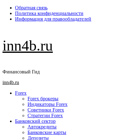
Перейти
Обратная связь
к
Политика конфиденциальности
содержимому
Информация для правообладателей
inn4b.ru
Финансовый Гид
Основное
inn4b.ru
меню
Forex
Forex брокеры
Индикаторы Forex
Советники Forex
Стратегии Forex
Банковский сектор
Автокредиты
Банковские карты
Депозиты