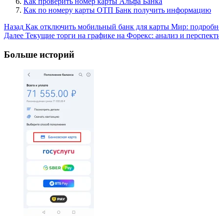
Как проверить номер карты Альфа Банка
Как по номеру карты ОТП Банк получить информацию
Post
Назад
Как отключить мобильный банк для карты Мир: подробн
Далее
Текущие торги на графике на Форекс: анализ и перспек
Navigation
Больше историй