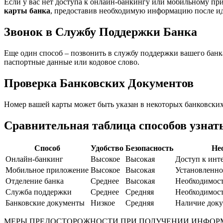
Если у вас нет доступа к онлайн-банкингу или мобильному пр
карты банка
, предоставив необходимую информацию после и
Звонок в Службу Поддержки Банка
Еще один способ – позвонить в службу поддержки вашего банка
паспортные данные или кодовое слово.
Проверка Банковских Документов
Номер вашей карты может быть указан в некоторых банковских 
Сравнительная таблица способов узнат
Способ
Удобство
Безопасность
Не
Онлайн-банкинг
Высокое
Высокая
Доступ к инте
Мобильное приложение
Высокое
Высокая
Установленно
Отделение банка
Среднее
Высокая
Необходимост
Служба поддержки
Среднее
Средняя
Необходимос
Банковские документы
Низкое
Средняя
Наличие док
МЕРЫ ПРЕДОСТОРОЖНОСТИ ПРИ ПОЛУЧЕНИИ ИНФОР