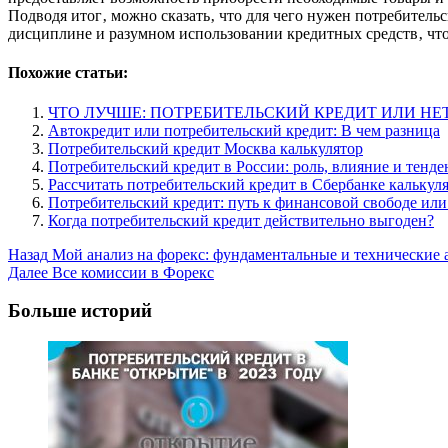
Подводя итог‚ можно сказать‚ что для чего нужен потребитель
дисциплине и разумном использовании кредитных средств‚ чт
Похожие статьи:
ЧТО ЛУЧШЕ: ПОТРЕБИТЕЛЬСКИЙ КРЕДИТ ИЛИ НЕ
Автокредит или потребительский кредит: В чем разница
Потребительский кредит Москва калькулятор
Потребительский кредит в России: роль, влияние и тенд
Рассчитать потребительский кредит в Сбербанке калькул
Потребительский кредит: путь к финансовой свободе или
Когда потребительский кредит действительно выгоден?
Post
Назад
Мой анализ на форекс: фундаментальные и технические 
Далее
Все комиссии в Форекс
Navigation
Больше историй