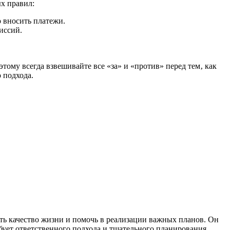
х правил:
о вносить платежи.
иссий.
тому всегда взвешивайте все «за» и «против» перед тем‚ как
 подхода.
ть качество жизни и помочь в реализации важных планов. Он
бует ответственного подхода и тщательного планирования.