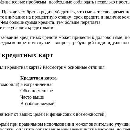
л финансовые проблемы‚ необходимо соблюдать несколько просты
.
Прежде чем брать кредит‚ убедитесь‚ что сможете своевременн
е внимание на процентную ставку‚ срок кредита и наличие ком
Чем больше сумма кредита‚ тем больше переплата.
е все условия кредитования.
ьзование кредитных средств может привести к долговой яме‚ поэ
аждом конкретном случае – вопрос‚ требующий индивидуального
 кредитных карт
или кредитная карта? Рассмотрим основные отличия:
Кредитная карта
томобиля)
Неограниченная
Обычно меньше
Часто выше
Возобновляемый
ависит от ваших целей и финансовых возможностей;
торый при правильном использовании может значительно улучши
услуги‚ оплатить образование или медицинские расходы‚ но тре