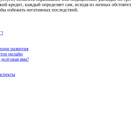
ский кредит‚ каждый определяет сам‚ исходя из личных обстоят
обы избежать негативных последствий.
Т?
енции развития
ятор онлайн
 долговая яма?
аспекты