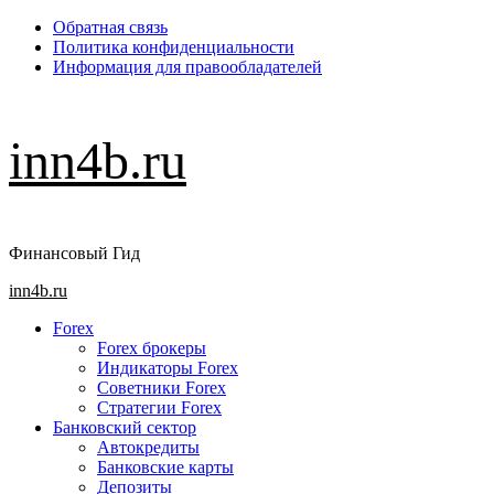
Перейти
Обратная связь
к
Политика конфиденциальности
содержимому
Информация для правообладателей
inn4b.ru
Финансовый Гид
Основное
inn4b.ru
меню
Forex
Forex брокеры
Индикаторы Forex
Советники Forex
Стратегии Forex
Банковский сектор
Автокредиты
Банковские карты
Депозиты