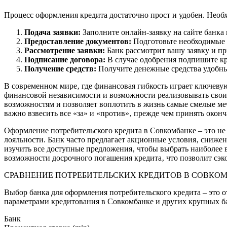
Процесс оформления кредита достаточно прост и удобен. Нео
Подача заявки:
Заполните онлайн-заявку на сайте банка
Предоставление документов:
Подготовьте необходимые д
Рассмотрение заявки:
Банк рассмотрит вашу заявку и п
Подписание договора:
В случае одобрения подпишите к
Получение средств:
Получите денежные средства удобны
В современном мире‚ где финансовая гибкость играет ключеву
финансовой независимости и возможности реализовывать свои
возможностям и позволяет воплотить в жизнь самые смелые ме
важно взвесить все «за» и «против»‚ прежде чем принять окон
Оформление потребительского кредита в Совкомбанке – это н
лояльности. Банк часто предлагает акционные условия‚ сниж
изучить все доступные предложения‚ чтобы выбрать наиболее
возможности досрочного погашения кредита‚ что позволит сэко
СРАВНЕНИЕ ПОТРЕБИТЕЛЬСКИХ КРЕДИТОВ В СОВКО
Выбор банка для оформления потребительского кредита – это 
параметрами кредитования в Совкомбанке и других крупных б
Банк