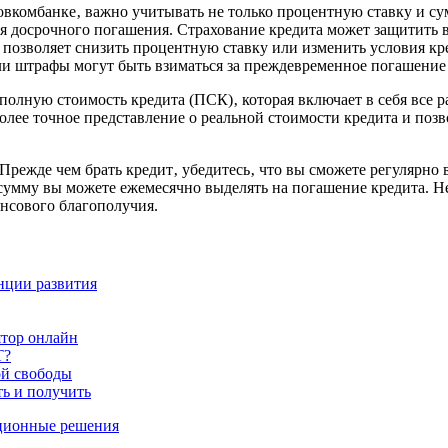
вкомбанке‚ важно учитывать не только процентную ставку и су
я досрочного погашения. Страхование кредита может защитить в
позволяет снизить процентную ставку или изменить условия кр
и штрафы могут быть взиматься за преждевременное погашение 
полную стоимость кредита (ПСК)‚ которая включает в себя все 
олее точное представление о реальной стоимости кредита и поз
режде чем брать кредит‚ убедитесь‚ что вы сможете регулярно в
сумму вы можете ежемесячно выделять на погашение кредита. Не
ансового благополучия.
енции развития
ятор онлайн
Т?
ой свободы
ть и получить
ационные решения