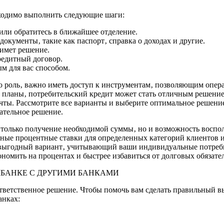
бходимо выполнить следующие шаги:
 или обратитесь в ближайшее отделение.
окументы‚ такие как паспорт‚ справка о доходах и другие.
римет решение.
редитный договор.
м для вас способом.
ю роль‚ важно иметь доступ к инструментам‚ позволяющим опер
 планы‚ потребительский кредит может стать отличным решение
чты. Рассмотрите все варианты и выберите оптимальное решени
чательное решение.
е только получение необходимой суммы‚ но и возможность восп
енные процентные ставки для определенных категорий клиентов
 выгодный вариант‚ учитывающий ваши индивидуальные потребн
номить на процентах и быстрее избавиться от долговых обязател
МБАНКЕ С ДРУГИМИ БАНКАМИ
ответственное решение. Чтобы помочь вам сделать правильный 
анках: