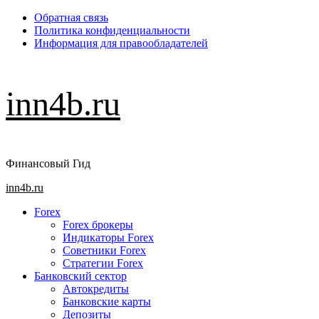
Перейти
Обратная связь
к
Политика конфиденциальности
содержимому
Информация для правообладателей
inn4b.ru
Финансовый Гид
Основное
inn4b.ru
меню
Forex
Forex брокеры
Индикаторы Forex
Советники Forex
Стратегии Forex
Банковский сектор
Автокредиты
Банковские карты
Депозиты