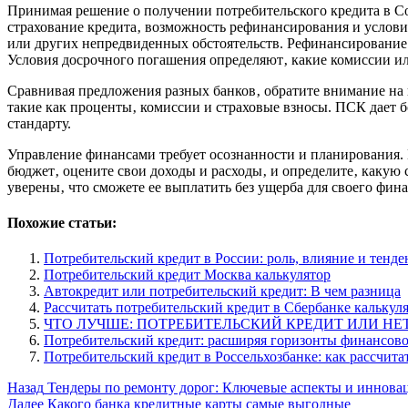
Принимая решение о получении потребительского кредита в Со
страхование кредита‚ возможность рефинансирования и услови
или других непредвиденных обстоятельств. Рефинансирование 
Условия досрочного погашения определяют‚ какие комиссии ил
Сравнивая предложения разных банков‚ обратите внимание на 
такие как проценты‚ комиссии и страховые взносы. ПСК дает б
стандарту.
Управление финансами требует осознанности и планирования. П
бюджет‚ оцените свои доходы и расходы‚ и определите‚ какую 
уверены‚ что сможете ее выплатить без ущерба для своего фин
Похожие статьи:
Потребительский кредит в России: роль, влияние и тенд
Потребительский кредит Москва калькулятор
Автокредит или потребительский кредит: В чем разница
Рассчитать потребительский кредит в Сбербанке калькул
ЧТО ЛУЧШЕ: ПОТРЕБИТЕЛЬСКИЙ КРЕДИТ ИЛИ НЕ
Потребительский кредит: расширяя горизонты финансов
Потребительский кредит в Россельхозбанке: как рассчита
Post
Назад
Тендеры по ремонту дорог: Ключевые аспекты и иннов
Далее
Какого банка кредитные карты самые выгодные