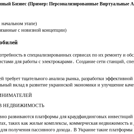
ный Бизнес (Пример: Персонализированные Виртуальные А
 начальном этапе)
язанные с новизной концепции)
обилей
потребность в специализированных сервисах по их ремонту и о
тами для работы с электрокарами․ Создание сети станций‚ сп
й требует тщательного анализа рынка‚ разработки эффективной 
ьный вклад в развитие украинской экономики и улучшение каче
РИНИМАТЕЛЕЙ
В НЕДВИЖИМОСТЬ
ивно развиваются платформы для краудфандинговых инвестиций
ктах‚ таких как жилые комплексы‚ коммерческая недвижимость и 
ля получения пассивного дохода․ В Украине такие платформы на