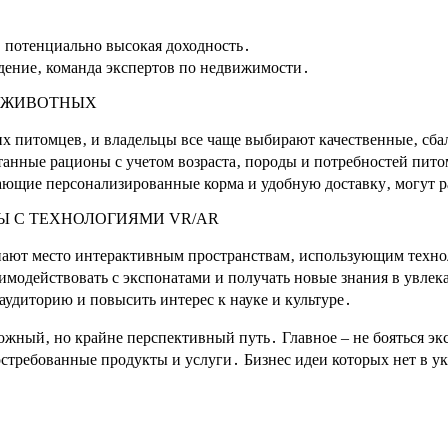
‚ потенциально высокая доходность․
дение‚ команда экспертов по недвижимости․
Я ЖИВОТНЫХ
их питомцев‚ и владельцы все чаще выбирают качественные‚ сб
анные рационы с учетом возраста‚ породы и потребностей пито
ающие персонализированные корма и удобную доставку‚ могут р
Ы С ТЕХНОЛОГИЯМИ VR/AR
упают место интерактивным пространствам‚ использующим техн
аимодействовать с экспонатами и получать новые знания в увле
удиторию и повысить интерес к науке и культуре․
сложный‚ но крайне перспективный путь․ Главное – не бояться 
остребованные продукты и услуги․ Бизнес идеи которых нет в у