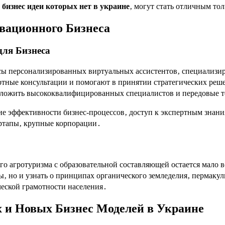
о
бизнес идеи которых нет в украине
‚ могут стать отличным то
вационного Бизнеса
ля Бизнеса
сы персонализированных виртуальных ассистентов‚ специализи
ртные консультации и помогают в принятии стратегических реше
дложить высококвалифицированных специалистов и передовые 
е эффективности бизнес-процессов‚ доступ к экспертным знан
ртапы‚ крупные корпорации․
го агротуризма с образовательной составляющей остается мало 
ы‚ но и узнать о принципах органического земледелия‚ пермакул
еской грамотности населения․
 и Новых Бизнес Моделей в Украине