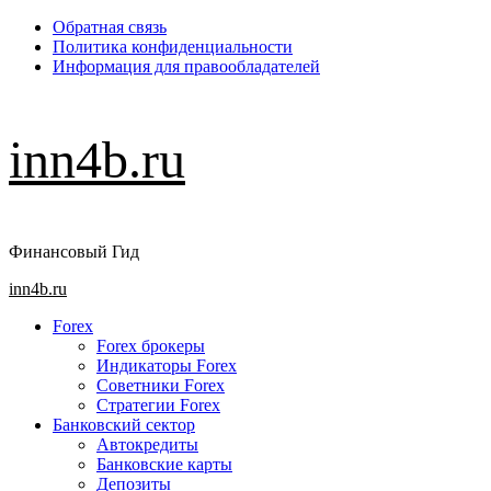
Перейти
Обратная связь
к
Политика конфиденциальности
содержимому
Информация для правообладателей
inn4b.ru
Финансовый Гид
Основное
inn4b.ru
меню
Forex
Forex брокеры
Индикаторы Forex
Советники Forex
Стратегии Forex
Банковский сектор
Автокредиты
Банковские карты
Депозиты