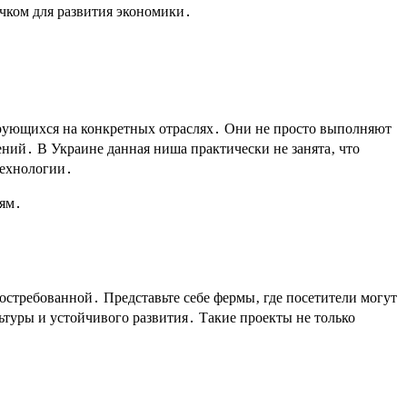
лчком для развития экономики․
рующихся на конкретных отраслях․ Они не просто выполняют
ний․ В Украине данная ниша практически не занята‚ что
технологии․
иям․
востребованной․ Представьте себе фермы‚ где посетители могут
ьтуры и устойчивого развития․ Такие проекты не только