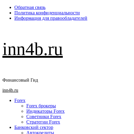
Перейти
Обратная связь
к
Политика конфиденциальности
содержимому
Информация для правообладателей
inn4b.ru
Финансовый Гид
Основное
inn4b.ru
меню
Forex
Forex брокеры
Индикаторы Forex
Советники Forex
Стратегии Forex
Банковский сектор
Автокредиты