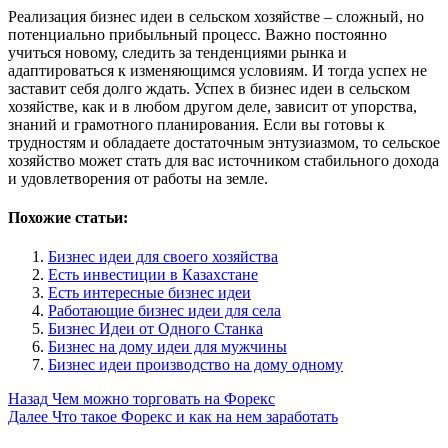
Реализация бизнес идеи в сельском хозяйстве – сложный, но
потенциально прибыльный процесс. Важно постоянно
учиться новому, следить за тенденциями рынка и
адаптироваться к изменяющимся условиям. И тогда успех не
заставит себя долго ждать. Успех в бизнес идеи в сельском
хозяйстве, как и в любом другом деле, зависит от упорства,
знаний и грамотного планирования. Если вы готовы к
трудностям и обладаете достаточным энтузиазмом, то сельское
хозяйство может стать для вас источником стабильного дохода
и удовлетворения от работы на земле.
Похожие статьи:
Бизнес идеи для своего хозяйства
Есть инвестиции в Казахстане
Есть интересные бизнес идеи
Работающие бизнес идеи для села
Бизнес Идеи от Одного Станка
Бизнес на дому идеи для мужчины
Бизнес идеи производство на дому одному
Post
Назад
Чем можно торговать на Форекс
Далее
Что такое Форекс и как на нем заработать
Navigation