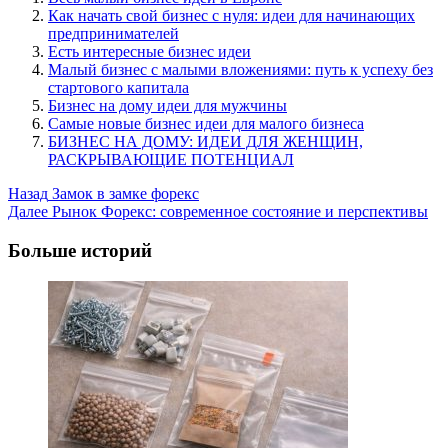
Как начать свой бизнес с нуля: идеи для начинающих
предпринимателей
Есть интересные бизнес идеи
Малый бизнес с малыми вложениями: путь к успеху без
стартового капитала
Бизнес на дому идеи для мужчины
Самые новые бизнес идеи для малого бизнеса
БИЗНЕС НА ДОМУ: ИДЕИ ДЛЯ ЖЕНЩИН,
РАСКРЫВАЮЩИЕ ПОТЕНЦИАЛ
Post
Назад
Замок в замке форекс
Далее
Рынок Форекс: современное состояние и перспективы
Navigation
Больше историй