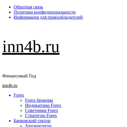
Перейти
Обратная связь
к
Политика конфиденциальности
содержимому
Информация для правообладателей
inn4b.ru
Финансовый Гид
Основное
inn4b.ru
меню
Forex
Forex брокеры
Индикаторы Forex
Советники Forex
Стратегии Forex
Банковский сектор
Автокредиты