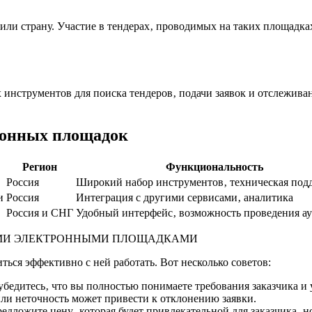
ли страну. Участие в тендерах‚ проводимых на таких площадк
нструментов для поиска тендеров‚ подачи заявок и отслеживан
ронных площадок
Регион
Функциональность
Россия
Широкий набор инструментов‚ техническая под
и
Россия
Интеграция с другими сервисами‚ аналитика
Россия и СНГ
Удобный интерфейс‚ возможность проведения а
ЫМИ ЭЛЕКТРОННЫМИ ПЛОЩАДКАМИ
ься эффективно с ней работать. Вот несколько советов:
бедитесь‚ что вы полностью понимаете требования заказчика и 
или неточность может привести к отклонению заявки.
дложите цену‚ которая будет привлекательной для заказчика‚ н