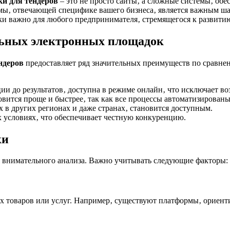
и для тендеров
– это не просто сайты‚ а сложные системы‚ об
мы‚ отвечающей специфике вашего бизнеса‚ является важным ша
ки важно для любого предпринимателя‚ стремящегося к развити
ьных электронных площадок
ндеров
предоставляет ряд значительных преимуществ по сравне
ии до результатов‚ доступна в режиме онлайн‚ что исключает в
овится проще и быстрее‚ так как все процессы автоматизированы
 в других регионах и даже странах‚ становится доступным.
х условиях‚ что обеспечивает честную конкуренцию.
ки
 внимательного анализа. Важно учитывать следующие факторы:
 товаров или услуг. Например‚ существуют платформы‚ ориенти