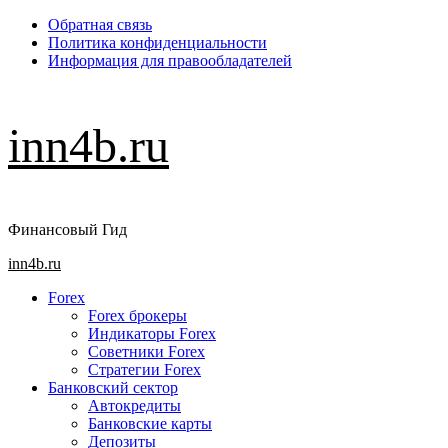
Перейти
Обратная связь
к
Политика конфиденциальности
содержимому
Информация для правообладателей
inn4b.ru
Финансовый Гид
Основное
inn4b.ru
меню
Forex
Forex брокеры
Индикаторы Forex
Советники Forex
Стратегии Forex
Банковский сектор
Автокредиты
Банковские карты
Депозиты