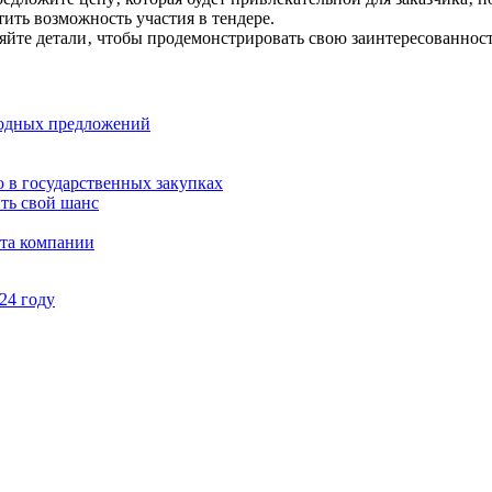
тить возможность участия в тендере.
няйте детали‚ чтобы продемонстрировать свою заинтересованнос
годных предложений
ю в государственных закупках
ить свой шанс
ста компании
24 году