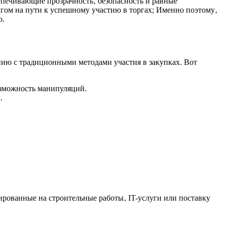
еспечивающие прозрачность‚ безопасность и равные
гом на пути к успешному участию в торгах; Именно поэтому‚
ю.
нию с традиционными методами участия в закупках. Вот
озможность манипуляций.
.
рованные на строительные работы‚ IT-услуги или поставку