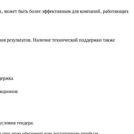
ах‚ может быть более эффективным для компаний‚ работающих
ия результатов. Наличие технической поддержки также
держка
укционов
условия тендера.
о при этом обеспечит вам достаточную прибыль.