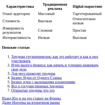
Традиционная
Характеристика
Digital-маркетинг
реклама
Охват аудитории
Массовый
Таргетированный
Относительно
Стоимость
Высокая
низкая
Измеримость
Сложная
Простая
результатов
Интерактивность
Низкая
Высокая
Похожие статьи:
Тендеры грузоперевозок: как это работает и как в них
участвовать
Идеи малого бизнеса: как начать и успешно развивать
свое дело
Для чего проводят тендеры
Бизнес Идеи от Одного Станка
Бизнес идеи с маленькими вложениями
Все о государственных тендерах
Открытые тендеры что это
Post
Назад
Кто и на что ставит на Форекс
Далее
Ипотека на вторичном рынке