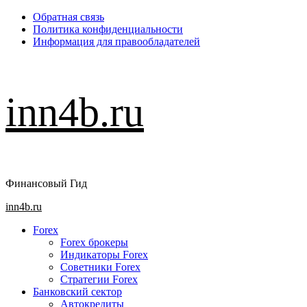
Перейти
Обратная связь
к
Политика конфиденциальности
содержимому
Информация для правообладателей
inn4b.ru
Финансовый Гид
Основное
inn4b.ru
меню
Forex
Forex брокеры
Индикаторы Forex
Советники Forex
Стратегии Forex
Банковский сектор
Автокредиты