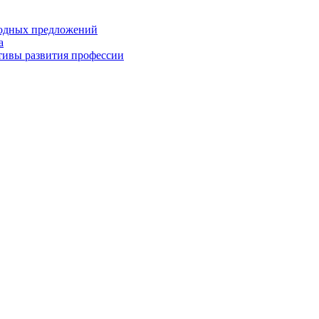
годных предложений
а
ктивы развития профессии