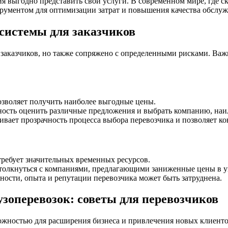
я выгодно представить свои услуги. В современном мире, где с
трументом для оптимизации затрат и повышения качества обслуж
системы для заказчиков
заказчиков, но также сопряжено с определенными рисками. Важ
зволяет получить наиболее выгодные цены.
ность оценить различные предложения и выбрать компанию, на
вает прозрачность процесса выбора перевозчика и позволяет ко
требует значительных временных ресурсов.
толкнуться с компаниями, предлагающими заниженные цены в ущ
ости, опыта и репутации перевозчика может быть затруднена.
узоперевозок: советы для перевозчиков
можностью для расширения бизнеса и привлечения новых клиент