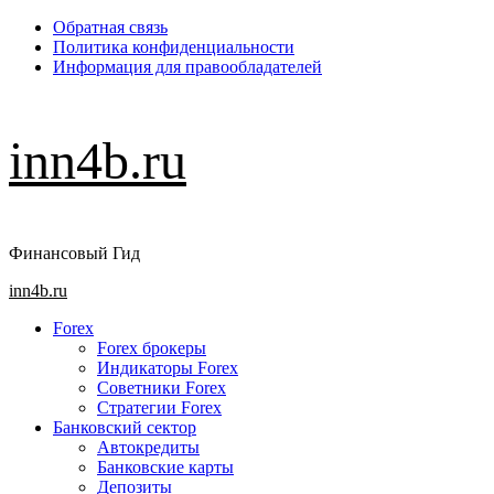
Перейти
Обратная связь
к
Политика конфиденциальности
содержимому
Информация для правообладателей
inn4b.ru
Финансовый Гид
Основное
inn4b.ru
меню
Forex
Forex брокеры
Индикаторы Forex
Советники Forex
Стратегии Forex
Банковский сектор
Автокредиты
Банковские карты
Депозиты