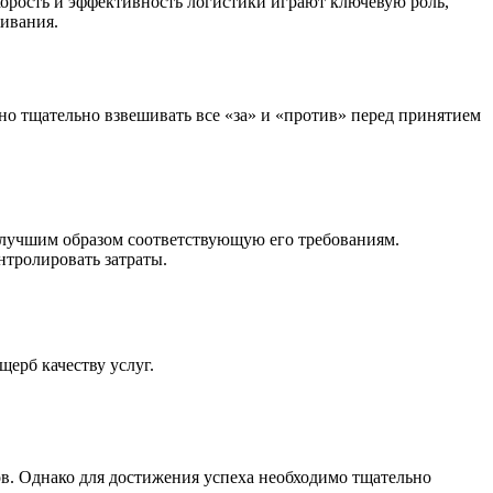
корость и эффективность логистики играют ключевую роль,
ивания.
но тщательно взвешивать все «за» и «против» перед принятием
илучшим образом соответствующую его требованиям.
нтролировать затраты.
ерб качеству услуг.
ов. Однако для достижения успеха необходимо тщательно