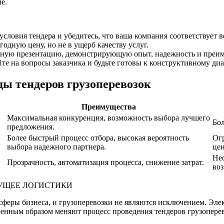
е.
словия тендера и убедитесь, что ваша компания соответствует в
дную цену, но не в ущерб качеству услуг.
ьную презентацию, демонстрирующую опыт, надежность и преи
е на вопросы заказчика и будьте готовы к конструктивному диа
ы тендеров грузоперевозок
Преимущества
Максимальная конкуренция, возможность выбора лучшего
Бол
предложения.
Более быстрый процесс отбора, высокая вероятность
Огр
выбора надежного партнера.
це
Нео
Прозрачность, автоматизация процесса, снижение затрат.
во
ДУЩЕЕ ЛОГИСТИКИ
сферы бизнеса, и грузоперевозки не являются исключением. Эл
ренным образом меняют процесс проведения тендеров грузоперев