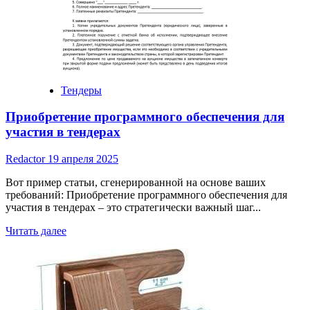
Тендеры
Приобретение программного обеспечения для
участия в тендерах
Redactor
19 апреля 2025
Вот пример статьи, сгенерированной на основе ваших
требований: Приобретение программного обеспечения для
участия в тендерах – это стратегически важный шаг...
Read
Читать далее
more
about
Приобретение
программного
обеспечения
для