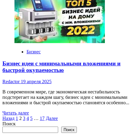
Маленькие
бизнес
идеи
что
можно
открыть
Бизнес
Бизнес идеи с минимальными вложениями и
быстрой окупаемостью
Redactor
19 апреля 2025
В современном мире, где экономическая нестабильность
подстерегает на каждом шагу, бизнес идеи с минимальными
вложениями и быстрой окупаемостью становятся особенно...
Read
Читать далее
Пагинация
more
Назад
1
2
3
4
5
…
17
Далее
about
Поиск
записей
Бизнес
Поиск
идеи