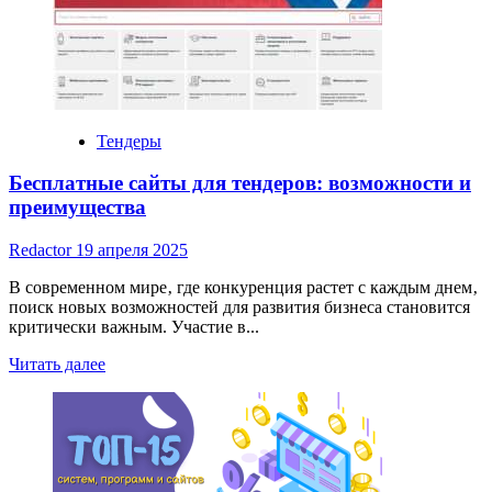
дорог:
Ключевые
аспекты
и
инновационные
решения
Тендеры
Бесплатные сайты для тендеров: возможности и
преимущества
Redactor
19 апреля 2025
В современном мире‚ где конкуренция растет с каждым днем‚
поиск новых возможностей для развития бизнеса становится
критически важным. Участие в...
Read
Читать далее
more
about
Бесплатные
сайты
для
тендеров: