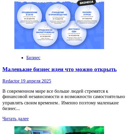
С
БЕСПЛАТНЫМИ
ТЕНДЕРАМИ:
ОТКРЫВАЯ
ДВЕРИ
К
НОВЫМ
ВОЗМОЖНОСТЯМ
Бизнес
Маленькие бизнес идеи что можно открыть
Redactor
19 апреля 2025
В современном мире все больше людей стремятся к
финансовой независимости и возможности самостоятельно
управлять своим временем․ Именно поэтому маленькие
бизнес...
Read
Читать далее
more
about