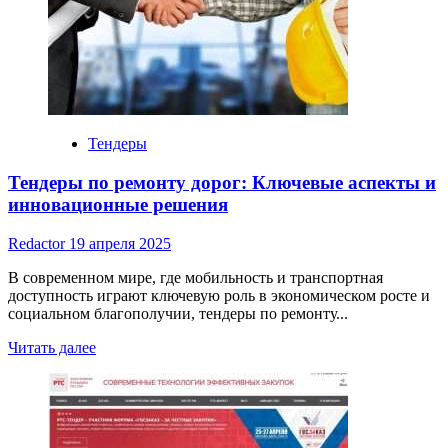
заработать
денег
Тендеры
Тендеры по ремонту дорог: Ключевые аспекты и
инновационные решения
Redactor
19 апреля 2025
В современном мире, где мобильность и транспортная
доступность играют ключевую роль в экономическом росте и
социальном благополучии, тендеры по ремонту...
Read
Читать далее
more
about
Тендеры
по
ремонту