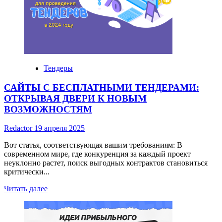
возможности
и
преимущества
Тендеры
САЙТЫ С БЕСПЛАТНЫМИ ТЕНДЕРАМИ:
ОТКРЫВАЯ ДВЕРИ К НОВЫМ
ВОЗМОЖНОСТЯМ
Redactor
19 апреля 2025
Вот статья, соответствующая вашим требованиям: В
современном мире, где конкуренция за каждый проект
неуклонно растет, поиск выгодных контрактов становиться
критически...
Read
Читать далее
more
about
САЙТЫ