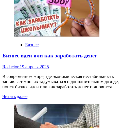
идеи
из
дерева
Бизнес
Бизнес идеи или как заработать денег
Redactor
19 апреля 2025
В современном мире, где экономическая нестабильность
заставляет многих задумываться о дополнительном доходе,
поиск бизнес идеи или как заработать денег становится...
Read
Читать далее
more
about
Бизнес
идеи
или
как