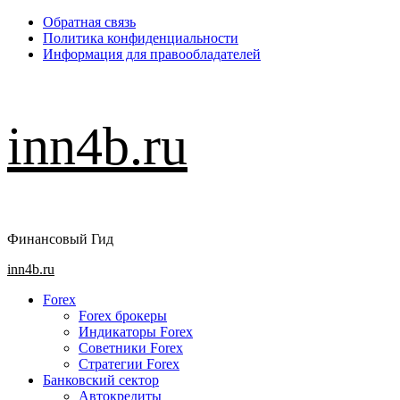
Перейти
Обратная связь
к
Политика конфиденциальности
содержимому
Информация для правообладателей
inn4b.ru
Финансовый Гид
Основное
inn4b.ru
меню
Forex
Forex брокеры
Индикаторы Forex
Советники Forex
Стратегии Forex
Банковский сектор
Автокредиты