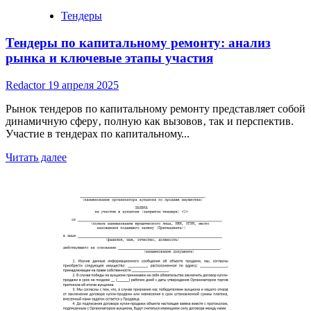
Тендеры
Тендеры по капитальному ремонту: анализ
рынка и ключевые этапы участия
Redactor
19 апреля 2025
Рынок тендеров по капитальному ремонту представляет собой
динамичную сферу‚ полную как вызовов‚ так и перспектив.
Участие в тендерах по капитальному...
Read
Читать далее
more
about
Тендеры
по
капитальному
ремонту:
анализ
рынка
и
ключевые
этапы
участия