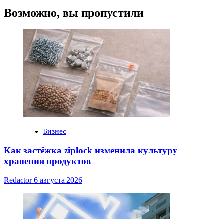
с
Возможно, вы пропустили
минимальными
вложениями
и
быстрой
окупаемостью
Бизнес
Как застёжка ziplock изменила культуру
хранения продуктов
Redactor
6 августа 2026