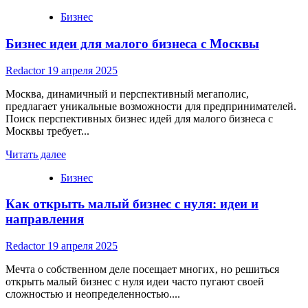
more
Бизнес
about
Идеи
Бизнес идеи для малого бизнеса с Москвы
бизнес
для
маленького
Redactor
19 апреля 2025
городка
Москва, динамичный и перспективный мегаполис,
предлагает уникальные возможности для предпринимателей.
Поиск перспективных бизнес идей для малого бизнеса с
Москвы требует...
Read
Читать далее
more
Бизнес
about
Бизнес
Как открыть малый бизнес с нуля: идеи и
идеи
для
направления
малого
бизнеса
Redactor
19 апреля 2025
с
Москвы
Мечта о собственном деле посещает многих‚ но решиться
открыть малый бизнес с нуля идеи часто пугают своей
сложностью и неопределенностью....