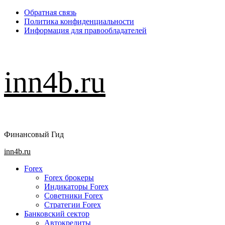
Перейти
Обратная связь
к
Политика конфиденциальности
содержимому
Информация для правообладателей
inn4b.ru
Финансовый Гид
Основное
inn4b.ru
меню
Forex
Forex брокеры
Индикаторы Forex
Советники Forex
Стратегии Forex
Банковский сектор
Автокредиты