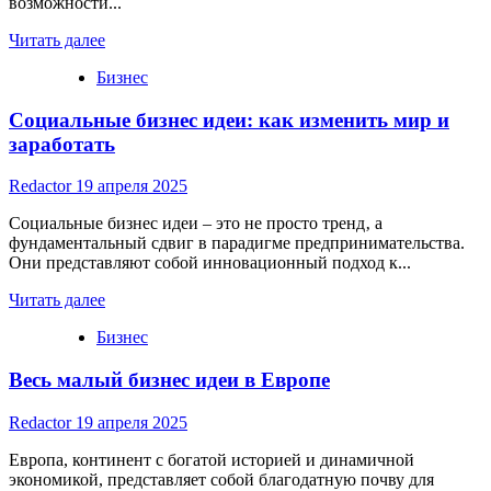
возможности...
Read
Читать далее
more
Бизнес
about
Идеи
Социальные бизнес идеи: как изменить мир и
нового
бизнеса,
заработать
которых
нет
Redactor
19 апреля 2025
в
России
Социальные бизнес идеи – это не просто тренд‚ а
фундаментальный сдвиг в парадигме предпринимательства.
Они представляют собой инновационный подход к...
Read
Читать далее
more
Бизнес
about
Социальные
Весь малый бизнес идеи в Европе
бизнес
идеи:
как
Redactor
19 апреля 2025
изменить
мир
Европа, континент с богатой историей и динамичной
и
экономикой, представляет собой благодатную почву для