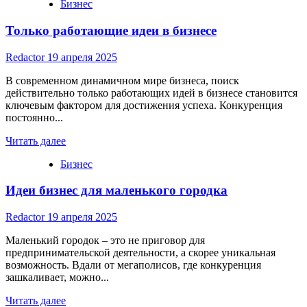
Бизнес
about
Тендеры
Только работающие идеи в бизнесе
аккредитация
что
это:
Redactor
19 апреля 2025
Полное
руководство
В современном динамичном мире бизнеса, поиск
действительно только работающих идей в бизнесе становится
ключевым фактором для достижения успеха. Конкуренция
постоянно...
Read
Читать далее
more
Бизнес
about
Только
Идеи бизнес для маленького городка
работающие
идеи
в
Redactor
19 апреля 2025
бизнесе
Маленький городок – это не приговор для
предпринимательской деятельности, а скорее уникальная
возможность. Вдали от мегаполисов, где конкуренция
зашкаливает, можно...
Read
Читать далее