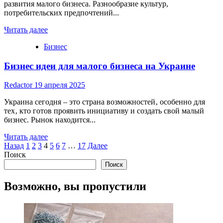
заработать
развития малого бизнеса. Разнообразие культур,
потребительских предпочтений...
Read
Читать далее
more
Бизнес
about
Весь
Бизнес идеи для малого бизнеса на Украине
малый
бизнес
идеи
Redactor
19 апреля 2025
в
Европе
Украина сегодня – это страна возможностей‚ особенно для
тех‚ кто готов проявить инициативу и создать свой малый
бизнес. Рынок находится...
Read
Читать далее
Пагинация
more
Назад
1
2
3
4
5
6
7
…
17
Далее
about
Поиск
записей
Бизнес
Поиск
идеи
для
Возможно, вы пропустили
малого
бизнеса
на
Украине