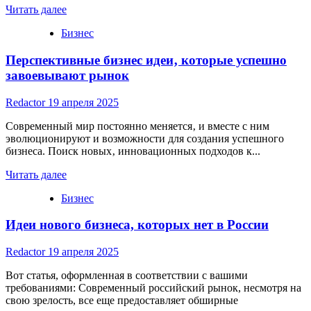
Read
Читать далее
more
Бизнес
about
Как
Перспективные бизнес идеи‚ которые успешно
открыть
малый
завоевывают рынок
бизнес
с
Redactor
19 апреля 2025
нуля:
идеи
Современный мир постоянно меняется‚ и вместе с ним
и
эволюционируют и возможности для создания успешного
направления
бизнеса. Поиск новых‚ инновационных подходов к...
Read
Читать далее
more
Бизнес
about
Перспективные
Идеи нового бизнеса, которых нет в России
бизнес
идеи‚
которые
Redactor
19 апреля 2025
успешно
завоевывают
Вот статья, оформленная в соответствии с вашими
рынок
требованиями: Современный российский рынок, несмотря на
свою зрелость, все еще предоставляет обширные