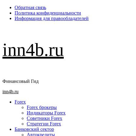
Перейти
Обратная связь
к
Политика конфиденциальности
содержимому
Информация для правообладателей
inn4b.ru
Финансовый Гид
Основное
inn4b.ru
меню
Forex
Forex брокеры
Индикаторы Forex
Советники Forex
Стратегии Forex
Банковский сектор
Автокредиты