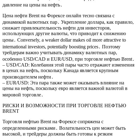
давление на цены на нефть․
Цена нефти Brent на Форексе онлайн тесно связана с
динамикой валютных пар․ Укрепление доллара, как правило,
снижает привлекательность нефти для инвесторов,
использующих другие валюты, что приводит к снижению
цены․ Conversely, a weaker dollar makes oil more attractive to
international investors, potentially boosting prices․ Поэтому
трейдерам важно учитывать динамику валютных пар,
особенно USD/CAD и EUR/USD, при торговле нефтью Brent․
– USD/CAD: Колебания этой пары часто отражают изменения
в ценах на нефть, поскольку Канада является крупным
производителем нефти․
– EUR/USD: Эта пара также может оказывать влияние на
цены на нефть, поскольку евро является важной валютой в
мировой торговле․
РИСКИ И ВОЗМОЖНОСТИ ПРИ ТОРГОВЛЕ НЕФТЬЮ
BRENT
Торговля нефтью Brent на Форексе сопряжена с
определенными рисками․ Волатильность цен может быть
высокой, и трейдеры должны быть готовы к резким