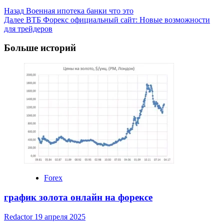
Post
Назад
Военная ипотека банки что это
Далее
ВТБ Форекс официальный сайт: Новые возможности
Navigation
для трейдеров
Больше историй
Forex
график золота онлайн на форексе
Redactor
19 апреля 2025