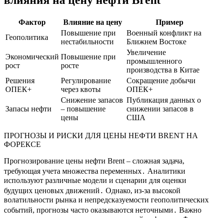
влияния на цену нефти Brent
Фактор
Влияние на цену
Пример
Повышение при
Военный конфликт на
Геополитика
нестабильности
Ближнем Востоке
Увеличение
Экономический
Повышение при
промышленного
рост
росте
производства в Китае
Решения
Регулирование
Сокращение добычи
ОПЕК+
через квоты
ОПЕК+
Снижение запасов
Публикация данных о
Запасы нефти
‒ повышение
снижении запасов в
цены
США
ПРОГНОЗЫ И РИСКИ ДЛЯ ЦЕНЫ НЕФТИ BRENT НА
ФОРЕКСЕ
Прогнозирование цены нефти Brent – сложная задача,
требующая учета множества переменных․ Аналитики
используют различные модели и сценарии для оценки
будущих ценовых движений․ Однако, из-за высокой
волатильности рынка и непредсказуемости геополитических
событий, прогнозы часто оказываются неточными․ Важно