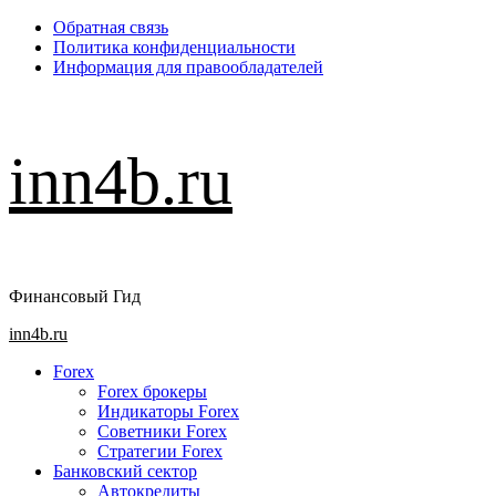
Перейти
Обратная связь
к
Политика конфиденциальности
содержимому
Информация для правообладателей
inn4b.ru
Финансовый Гид
Основное
inn4b.ru
меню
Forex
Forex брокеры
Индикаторы Forex
Советники Forex
Стратегии Forex
Банковский сектор
Автокредиты