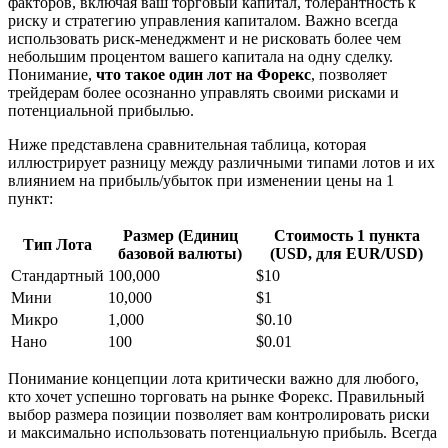
факторов, включая ваш торговый капитал, толерантность к
риску и стратегию управления капиталом. Важно всегда
использовать риск-менеджмент и не рисковать более чем
небольшим процентом вашего капитала на одну сделку.
Понимание,
что такое один лот на Форекс
, позволяет
трейдерам более осознанно управлять своими рисками и
потенциальной прибылью.
Ниже представлена сравнительная таблица, которая
иллюстрирует разницу между различными типами лотов и их
влиянием на прибыль/убыток при изменении цены на 1
пункт:
Размер (Единиц
Стоимость 1 пункта
Тип Лота
базовой валюты)
(USD, для EUR/USD)
Стандартный
100,000
$10
Мини
10,000
$1
Микро
1,000
$0.10
Нано
100
$0.01
Понимание концепции лота критически важно для любого,
кто хочет успешно торговать на рынке Форекс. Правильный
выбор размера позиции позволяет вам контролировать риски
и максимально использовать потенциальную прибыль. Всегда