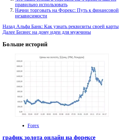
правильно использовать
Начни торговать на Форекс: Путь к финансовой
независимости
Post
Назад
Альфа Банк: Как узнать реквизиты своей карты
Далее
Бизнес на дому идеи для мужчины
Navigation
Больше историй
Forex
график золота онлайн на форексе