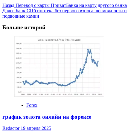
Post
Назад
Перевод с карты ПриватБанка на карту другого банка
Далее
Банк СПб ипотека без первого взноса: возможности и
Navigation
подводные камни
Больше историй
Forex
график золота онлайн на форексе
Redactor
19 апреля 2025