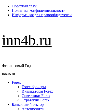
Перейти
Обратная связь
к
Политика конфиденциальности
содержимому
Информация для правообладателей
inn4b.ru
Финансовый Гид
Основное
inn4b.ru
меню
Forex
Forex брокеры
Индикаторы Forex
Советники Forex
Стратегии Forex
Банковский сектор
Автокредиты