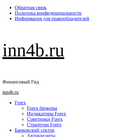
Перейти
Обратная связь
к
Политика конфиденциальности
содержимому
Информация для правообладателей
inn4b.ru
Финансовый Гид
Основное
inn4b.ru
меню
Forex
Forex брокеры
Индикаторы Forex
Советники Forex
Стратегии Forex
Банковский сектор
Автокредиты