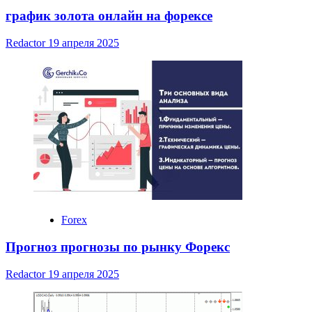
график золота онлайн на форексе
Redactor
19 апреля 2025
Forex
Прогноз прогнозы по рынку Форекс
Redactor
19 апреля 2025