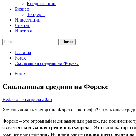
Кредитование
Бизнес
Тендеры
Инвестиции
Лизинг
Ипотека
Найти:
Главная
Forex
Скользящая средняя на Форекс
Forex
Скользящая средняя на Форекс
Redactor
16 апреля 2025
Хочешь ловить тренды на Форекс как профи? Скользящая средня
Форекс – это огромный и динамичный рынок, где понимание т
является
скользящая средняя на Форекс
․ Этот индикатор, с
взвешенные решения․ Использование
скользящей средней на