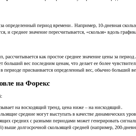
ы за определенный период времени․ Например, 10-дневная сколь
я, и среднее значение пересчитывается, «скользя» вдоль графи
, рассчитывается как простое среднее значение цены за период
т больший вес последним ценам, что делает ее более чувствите
в периоде присваивается определенный вес, обычно больший ве
овле на Форекс
:
зывает на восходящий тренд, цена ниже – на нисходящий․
льзящие средние могут выступать в качестве динамических уро
зящих средних с разными периодами может генерировать сигнал
й) выше долгосрочной скользящей средней (например, 200-дневн