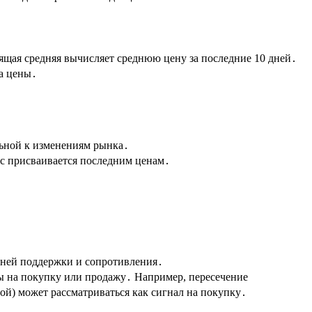
зящая средняя вычисляет среднюю цену за последние 10 дней․
ка цены․
․
льной к изменениям рынка․
с присваивается последним ценам․
вней поддержки и сопротивления․
ы на покупку или продажу․ Например, пересечение
ой) может рассматриваться как сигнал на покупку․