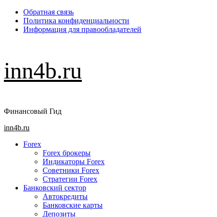
Перейти
Обратная связь
к
Политика конфиденциальности
содержимому
Информация для правообладателей
inn4b.ru
Финансовый Гид
Основное
inn4b.ru
меню
Forex
Forex брокеры
Индикаторы Forex
Советники Forex
Стратегии Forex
Банковский сектор
Автокредиты
Банковские карты
Депозиты