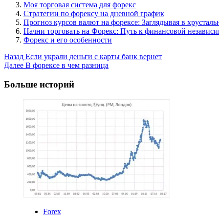
Моя торговая система для форекс
Стратегии по форексу на дневной график
Прогноз курсов валют на форексе: Заглядывая в хрустал
Начни торговать на Форекс: Путь к финансовой независ
Форекс и его особенности
Post
Назад
Если украли деньги с карты банк вернет
Далее
В форексе в чем разница
Navigation
Больше историй
Forex