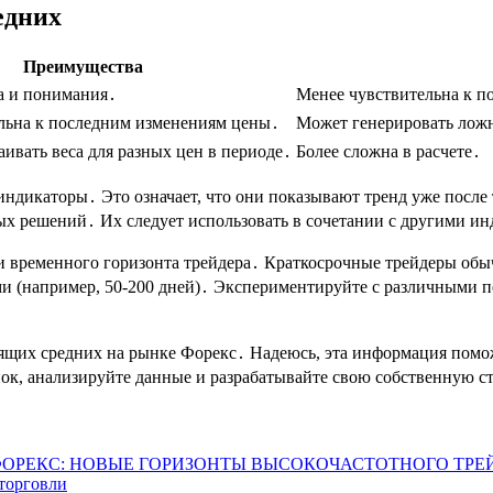
едних
Преимущества
а и понимания․
Менее чувствительна к 
ельна к последним изменениям цены․
Может генерировать лож
аивать веса для разных цен в периоде․
Более сложна в расчете․
ндикаторы․ Это означает, что они показывают тренд уже после т
вых решений․ Их следует использовать в сочетании с другими и
 и временного горизонта трейдера․ Краткосрочные трейдеры об
ими (например, 50-200 дней)․ Экспериментируйте с различными 
зящих средних на рынке Форекс․ Надеюсь, эта информация помо
ок, анализируйте данные и разрабатывайте свою собственную с
ФОРЕКС: НОВЫЕ ГОРИЗОНТЫ ВЫСОКОЧАСТОТНОГО ТРЕ
 торговли