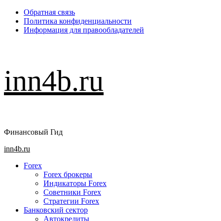
Перейти
Обратная связь
к
Политика конфиденциальности
содержимому
Информация для правообладателей
inn4b.ru
Финансовый Гид
Основное
inn4b.ru
меню
Forex
Forex брокеры
Индикаторы Forex
Советники Forex
Стратегии Forex
Банковский сектор
Автокредиты