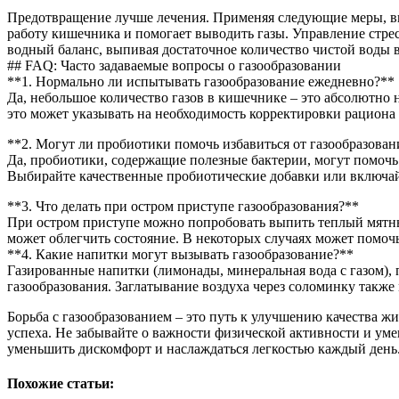
Предотвращение лучше лечения. Применяя следующие меры, вы
работу кишечника и помогает выводить газы. Управление стр
водный баланс, выпивая достаточное количество чистой воды в
## FAQ: Часто задаваемые вопросы о газообразовании
**1. Нормально ли испытывать газообразование ежедневно?**
Да, небольшое количество газов в кишечнике – это абсолютно 
это может указывать на необходимость корректировки рациона 
**2. Могут ли пробиотики помочь избавиться от газообразован
Да, пробиотики, содержащие полезные бактерии, могут помочь
Выбирайте качественные пробиотические добавки или включа
**3. Что делать при остром приступе газообразования?**
При остром приступе можно попробовать выпить теплый мятн
может облегчить состояние. В некоторых случаях может помоч
**4. Какие напитки могут вызывать газообразование?**
Газированные напитки (лимонады, минеральная вода с газом),
газообразования. Заглатывание воздуха через соломинку также
Борьба с газообразованием – это путь к улучшению качества 
успеха. Не забывайте о важности физической активности и ум
уменьшить дискомфорт и наслаждаться легкостью каждый день.
Похожие статьи: