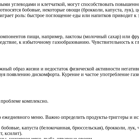
ными углеводами и клетчаткой, могут способствовать повышенн
относятся бобовые, некоторые овощи (брокколи, капуста, лук),
грает роль: быстрое поглощение еды или напитков приводит к з
омпонентов пищи, например, лактозы (молочный сахар) или фру
следствие, к избыточному газообразованию. Чувствительность к
ный образ жизни и недостаток физической активности негатив
вуя появлению дискомфорта. Курение и частое употребление га
к проблеме комплексно.
о ежедневного меню. Важно определить продукты-триггеры и ис
обовые, капуста (белокочанная, брюссельская), брокколи, лук, 
, ксилит).
аны, нежирное мясо, рыба, отварные овощи.