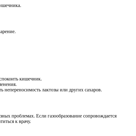
кишечника.
арение.
спокоить кишечник.
менения.
ь непереносимость лактозы или других сахаров.
езных проблемах. Если газообразование сопровождается
иться к врачу.