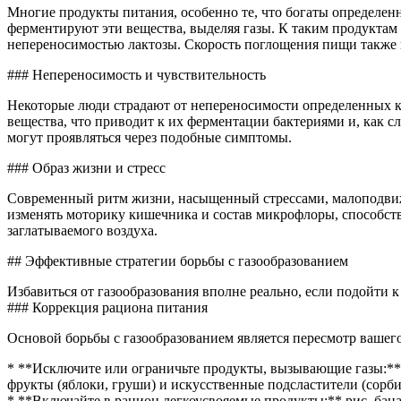
Многие продукты питания, особенно те, что богаты определен
ферментируют эти вещества, выделяя газы. К таким продуктам 
непереносимостью лактозы. Скорость поглощения пищи также и
### Непереносимость и чувствительность
Некоторые люди страдают от непереносимости определенных к
вещества, что приводит к их ферментации бактериями и, как 
могут проявляться через подобные симптомы.
### Образ жизни и стресс
Современный ритм жизни, насыщенный стрессами, малоподвиж
изменять моторику кишечника и состав микрофлоры, способст
заглатываемого воздуха.
## Эффективные стратегии борьбы с газообразованием
Избавиться от газообразования вполне реально, если подойти 
### Коррекция рациона питания
Основой борьбы с газообразованием является пересмотр вашег
* **Исключите или ограничьте продукты, вызывающие газы:** б
фрукты (яблоки, груши) и искусственные подсластители (сорбит
* **Включайте в рацион легкоусвояемые продукты:** рис, бан