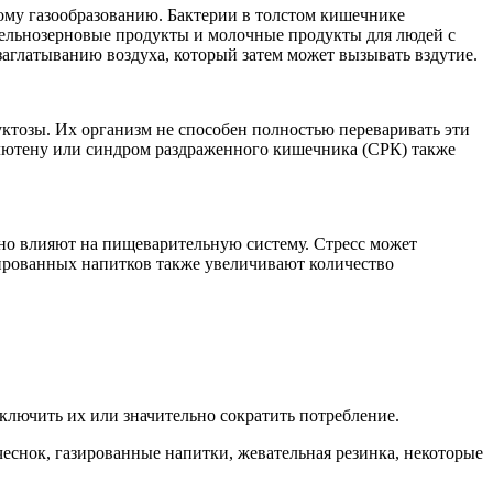
ому газообразованию. Бактерии в толстом кишечнике
 цельнозерновые продукты и молочные продукты для людей с
аглатыванию воздуха, который затем может вызывать вздутие.
ктозы. Их организм не способен полностью переваривать эти
 глютену или синдром раздраженного кишечника (СРК) также
но влияют на пищеварительную систему. Стресс может
зированных напитков также увеличивают количество
ключить их или значительно сократить потребление.
чеснок, газированные напитки, жевательная резинка, некоторые