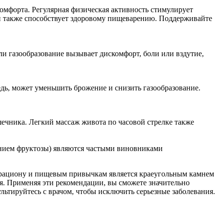
омфорта. Регулярная физическая активность стимулирует
ки также способствует здоровому пищеварению. Поддерживайте
ли газообразование вызывает дискомфорт, боли или вздутие,
дь, может уменьшить брожение и снизить газообразование.
чника. Легкий массаж живота по часовой стрелке также
анием фруктозы) являются частыми виновниками
у рациону и пищевым привычкам является краеугольным камнем
я. Применяя эти рекомендации, вы сможете значительно
ьтируйтесь с врачом, чтобы исключить серьезные заболевания.