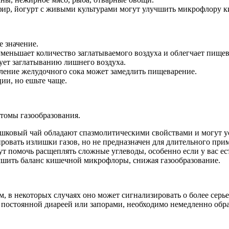
фир, йогурт с живыми культурами могут улучшить микрофлору 
е значение.
меньшает количество заглатываемого воздуха и облегчает пищев
вует заглатыванию лишнего воздуха.
вление желудочного сока может замедлить пищеварение.
ии, но ешьте чаще.
томы газообразования.
шковый чай обладают спазмолитическими свойствами и могут у
овать излишки газов, но не предназначен для длительного при
 помочь расщеплять сложные углеводы, особенно если у вас ест
шить баланс кишечной микрофлоры, снижая газообразование.
м, в некоторых случаях оно может сигнализировать о более серь
 постоянной диареей или запорами, необходимо немедленно обрат