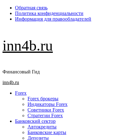
Перейти
Обратная связь
к
Политика конфиденциальности
содержимому
Информация для правообладателей
inn4b.ru
Финансовый Гид
Основное
inn4b.ru
меню
Forex
Forex брокеры
Индикаторы Forex
Советники Forex
Стратегии Forex
Банковский сектор
Автокредиты
Банковские карты
Депозиты