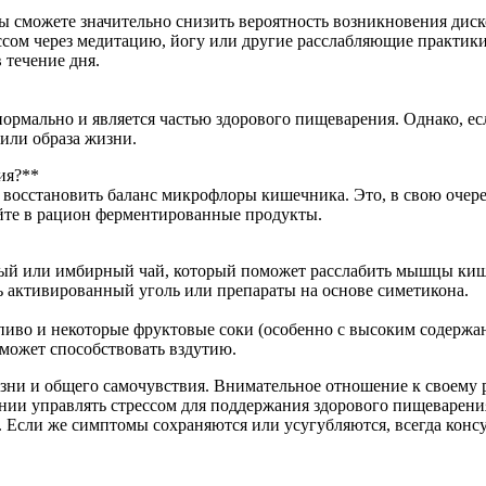
 сможете значительно снизить вероятность возникновения диск
ессом через медитацию, йогу или другие расслабляющие практи
 течение дня.
нормально и является частью здорового пищеварения. Однако, ес
или образа жизни.
ия?**
 восстановить баланс микрофлоры кишечника. Это, в свою очере
йте в рацион ферментированные продукты.
ый или имбирный чай, который поможет расслабить мышцы кише
ь активированный уголь или препараты на основе симетикона.
 пиво и некоторые фруктовые соки (особенно с высоким содерж
 может способствовать вздутию.
жизни и общего самочувствия. Внимательное отношение к своем
ении управлять стрессом для поддержания здорового пищеварени
 Если же симптомы сохраняются или усугубляются, всегда консул