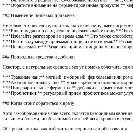
* **Обратите внимание на ферментированные продукты:** ке
### Изменение пищевых привычек
Не только что вы едите, но и как вы это делаете, имеет огромно
* **Ешьте медленно и тщательно пережевывайте пищу.** Это у
* **Избегайте разговоров во время еды.** Это также способст
* **Пейте воду между приемами пищи, а не во время.** Разба
* **Не переедайте;** Разделите приемы пищи на меньшие порц
### Природные средства и добавки
Некоторые натуральные средства могут помочь облегчить симп
* **Травяные чаи:** мятный, имбирный, фенхелевый или рома
* **Активированный уголь:** может временно помочь абсорбир
* **Пищеварительные ферменты:** добавки с ферментами могут
* **Пробиотики:** регулярный прием пробиотиков может улуч
### Когда стоит обратиться к врачу
Хотя газообразование чаще всего является безобидным явление
сильными болями, необъяснимой потерей веса, кровью в стуле,
## Профилактика: как избежать повторного газообразования