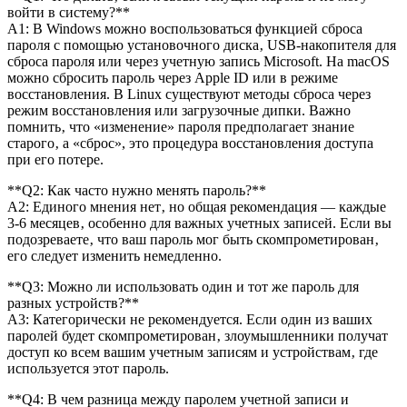
войти в систему?**
A1: В Windows можно воспользоваться функцией сброса
пароля с помощью установочного диска‚ USB-накопителя для
сброса пароля или через учетную запись Microsoft. На macOS
можно сбросить пароль через Apple ID или в режиме
восстановления. В Linux существуют методы сброса через
режим восстановления или загрузочные дипки. Важно
помнить‚ что «изменение» пароля предполагает знание
старого‚ а «сброс», это процедура восстановления доступа
при его потере.
**Q2: Как часто нужно менять пароль?**
A2: Единого мнения нет‚ но общая рекомендация — каждые
3-6 месяцев‚ особенно для важных учетных записей. Если вы
подозреваете‚ что ваш пароль мог быть скомпрометирован‚
его следует изменить немедленно.
**Q3: Можно ли использовать один и тот же пароль для
разных устройств?**
A3: Категорически не рекомендуется. Если один из ваших
паролей будет скомпрометирован‚ злоумышленники получат
доступ ко всем вашим учетным записям и устройствам‚ где
используется этот пароль.
**Q4: В чем разница между паролем учетной записи и