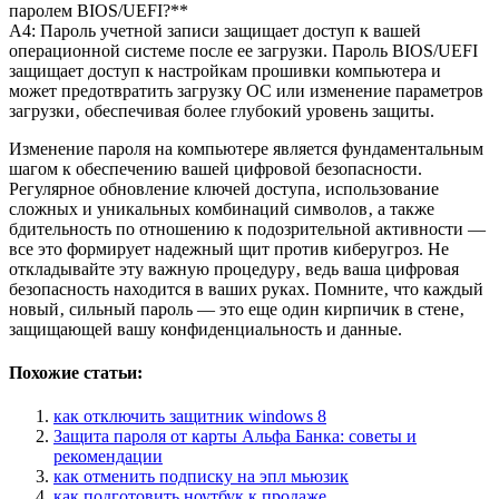
паролем BIOS/UEFI?**
A4: Пароль учетной записи защищает доступ к вашей
операционной системе после ее загрузки. Пароль BIOS/UEFI
защищает доступ к настройкам прошивки компьютера и
может предотвратить загрузку ОС или изменение параметров
загрузки‚ обеспечивая более глубокий уровень защиты.
Изменение пароля на компьютере является фундаментальным
шагом к обеспечению вашей цифровой безопасности.
Регулярное обновление ключей доступа‚ использование
сложных и уникальных комбинаций символов‚ а также
бдительность по отношению к подозрительной активности —
все это формирует надежный щит против киберугроз. Не
откладывайте эту важную процедуру‚ ведь ваша цифровая
безопасность находится в ваших руках. Помните‚ что каждый
новый‚ сильный пароль — это еще один кирпичик в стене‚
защищающей вашу конфиденциальность и данные.
Похожие статьи:
как отключить защитник windows 8
Защита пароля от карты Альфа Банка: советы и
рекомендации
как отменить подписку на эпл мьюзик
как подготовить ноутбук к продаже