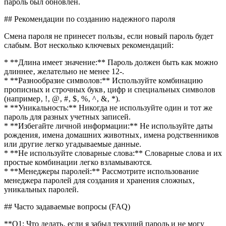
пароль был обновлен.
## Рекомендации по созданию надежного пароля
Смена пароля не принесет пользы‚ если новый пароль будет
слабым. Вот несколько ключевых рекомендаций:
* **Длина имеет значение:** Пароль должен быть как можно
длиннее‚ желательно не менее 12-.
* **Разнообразие символов:** Используйте комбинацию
прописных и строчных букв‚ цифр и специальных символов
(например‚ !‚ @‚ #‚ $‚ %‚ ^‚ &‚ *).
* **Уникальность:** Никогда не используйте один и тот же
пароль для разных учетных записей.
* **Избегайте личной информации:** Не используйте даты
рождения‚ имена домашних животных‚ имена родственников
или другие легко угадываемые данные.
* **Не используйте словарные слова:** Словарные слова и их
простые комбинации легко взламываются.
* **Менеджеры паролей:** Рассмотрите использование
менеджера паролей для создания и хранения сложных‚
уникальных паролей.
## Часто задаваемые вопросы (FAQ)
**Q1: Что делать‚ если я забыл текущий пароль и не могу