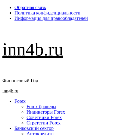
Перейти
Обратная связь
к
Политика конфиденциальности
содержимому
Информация для правообладателей
inn4b.ru
Финансовый Гид
Основное
inn4b.ru
меню
Forex
Forex брокеры
Индикаторы Forex
Советники Forex
Стратегии Forex
Банковский сектор
Автокредиты