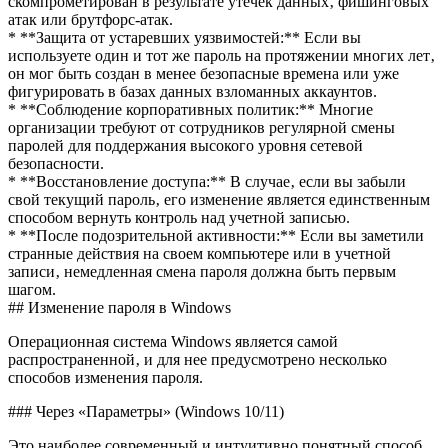
скомпрометирован в результате утечек данных‚ фишинговых
атак или брутфорс-атак.
* **Защита от устаревших уязвимостей:** Если вы
используете один и тот же пароль на протяжении многих лет‚
он мог быть создан в менее безопасные времена или уже
фигурировать в базах данных взломанных аккаунтов.
* **Соблюдение корпоративных политик:** Многие
организации требуют от сотрудников регулярной смены
паролей для поддержания высокого уровня сетевой
безопасности.
* **Восстановление доступа:** В случае‚ если вы забыли
свой текущий пароль‚ его изменение является единственным
способом вернуть контроль над учетной записью.
* **После подозрительной активности:** Если вы заметили
странные действия на своем компьютере или в учетной
записи‚ немедленная смена пароля должна быть первым
шагом.
## Изменение пароля в Windows
Операционная система Windows является самой
распространенной‚ и для нее предусмотрено несколько
способов изменения пароля.
### Через «Параметры» (Windows 10/11)
Это наиболее современный и интуитивно понятный способ