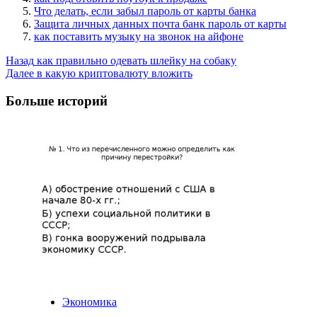
Что делать, если забыл пароль от карты банка
Защита личных данных почта банк пароль от карты
как поставить музыку на звонок на айфоне
Post
Назад
как правильно одевать шлейку на собаку
Далее
в какую криптовалюту вложить
Navigation
Больше историй
Экономика