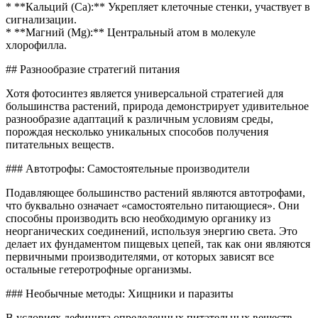
* **Кальций (Ca):** Укрепляет клеточные стенки, участвует в
сигнализации.
* **Магний (Mg):** Центральный атом в молекуле
хлорофилла.
## Разнообразие стратегий питания
Хотя фотосинтез является универсальной стратегией для
большинства растений, природа демонстрирует удивительное
разнообразие адаптаций к различным условиям среды,
порождая несколько уникальных способов получения
питательных веществ.
### Автотрофы: Самостоятельные производители
Подавляющее большинство растений являются автотрофами,
что буквально означает «самостоятельно питающиеся». Они
способны производить всю необходимую органику из
неорганических соединений, используя энергию света. Это
делает их фундаментом пищевых цепей, так как они являются
первичными производителями, от которых зависят все
остальные гетеротрофные организмы.
### Необычные методы: Хищники и паразиты
В условиях дефицита определенных питательных веществ,