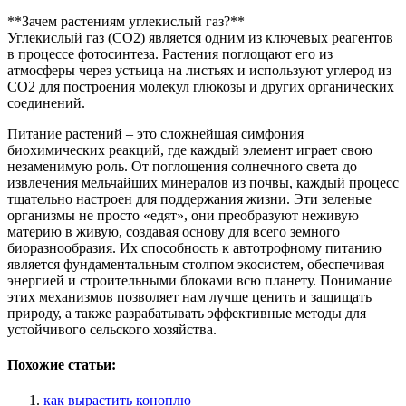
**Зачем растениям углекислый газ?**
Углекислый газ (CO2) является одним из ключевых реагентов
в процессе фотосинтеза. Растения поглощают его из
атмосферы через устьица на листьях и используют углерод из
CO2 для построения молекул глюкозы и других органических
соединений.
Питание растений – это сложнейшая симфония
биохимических реакций, где каждый элемент играет свою
незаменимую роль. От поглощения солнечного света до
извлечения мельчайших минералов из почвы, каждый процесс
тщательно настроен для поддержания жизни. Эти зеленые
организмы не просто «едят», они преобразуют неживую
материю в живую, создавая основу для всего земного
биоразнообразия. Их способность к автотрофному питанию
является фундаментальным столпом экосистем, обеспечивая
энергией и строительными блоками всю планету. Понимание
этих механизмов позволяет нам лучше ценить и защищать
природу, а также разрабатывать эффективные методы для
устойчивого сельского хозяйства.
Похожие статьи:
как вырастить коноплю