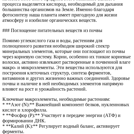
процесса выделяется кислород, необходимый для дыхания
большинства организмов на Земле. Именно благодаря
фотосинтезу наша планета имеет пригодную для жизни
атмосферу и изобилие органических веществ.
### Поглощение питательных веществ из почвы
Помимо углекислого газа и воды, растениям для
полноценного развития необходим широкий спектр
минеральных элементов, которые они поглощают из почвы
через корневую систему. Корни, особенно их тонкие корневые
волоски, активно извлекают растворенные в почвенной влаге
макро- и микроэлементы. Эти вещества используются для
построения клеточных структур, синтеза ферментов,
витаминов и других жизненно важных соединений. Здоровье
почвы и наличие в ней необходимых элементов напрямую
влияют на рост и урожайность растений.
Ключевые макроэлементы, необходимые растениям:
* **Азот (N):** Важнейший компонент белков, нуклеиновых
кислот и хлорофилла.
* **Фосфор (P):** Участвует в передаче энергии (АТФ) и
формировании ДНК.
* **Калий (K):** Регулирует водный баланс, активирует
ферменты.