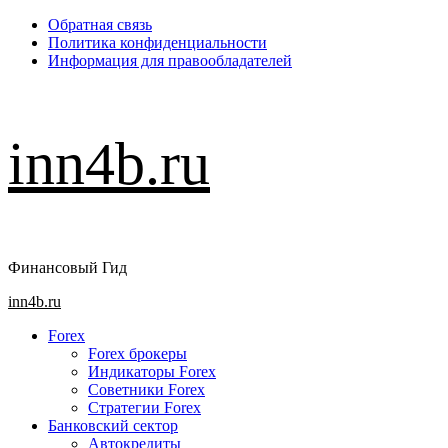
Перейти
Обратная связь
к
Политика конфиденциальности
содержимому
Информация для правообладателей
inn4b.ru
Финансовый Гид
Основное
inn4b.ru
меню
Forex
Forex брокеры
Индикаторы Forex
Советники Forex
Стратегии Forex
Банковский сектор
Автокредиты