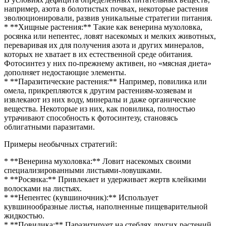
например, азота в болотистых почвах, некоторые растения
эволюционировали, развив уникальные стратегии питания.
* **Хищные растения:** Такие как венерина мухоловка,
росянка или непентес, ловят насекомых и мелких животных,
переваривая их для получения азота и других минералов,
которых не хватает в их естественной среде обитания.
Фотосинтез у них по-прежнему активен, но «мясная диета»
дополняет недостающие элементы.
* **Паразитические растения:** Например, повилика или
омела, прикрепляются к другим растениям-хозяевам и
извлекают из них воду, минералы и даже органические
вещества. Некоторые из них, как повилика, полностью
утрачивают способность к фотосинтезу, становясь
облигатными паразитами.
Примеры необычных стратегий:
* **Венерина мухоловка:** Ловит насекомых своими
специализированными листьями-ловушками.
* **Росянка:** Привлекает и удерживает жертв клейкими
волосками на листьях.
* **Непентес (кувшиночник):** Использует
кувшинообразные листья, наполненные пищеварительной
жидкостью.
* **Повилика:** Паразитирует на стеблях других растений,