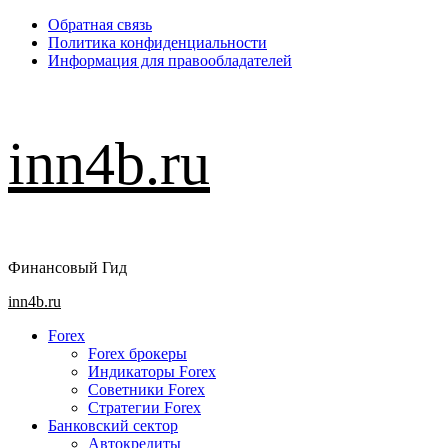
Перейти
Обратная связь
к
Политика конфиденциальности
содержимому
Информация для правообладателей
inn4b.ru
Финансовый Гид
Основное
inn4b.ru
меню
Forex
Forex брокеры
Индикаторы Forex
Советники Forex
Стратегии Forex
Банковский сектор
Автокредиты