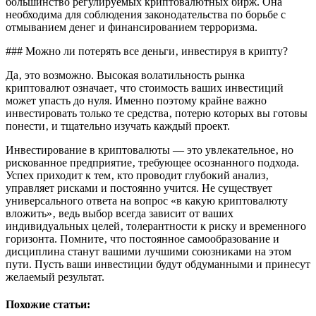
большинство регулируемых криптовалютных бирж. Она
необходима для соблюдения законодательства по борьбе с
отмыванием денег и финансированием терроризма.
### Можно ли потерять все деньги‚ инвестируя в крипту?
Да‚ это возможно. Высокая волатильность рынка
криптовалют означает‚ что стоимость ваших инвестиций
может упасть до нуля. Именно поэтому крайне важно
инвестировать только те средства‚ потерю которых вы готовы
понести‚ и тщательно изучать каждый проект.
Инвестирование в криптовалюты — это увлекательное‚ но
рискованное предприятие‚ требующее осознанного подхода.
Успех приходит к тем‚ кто проводит глубокий анализ‚
управляет рисками и постоянно учится. Не существует
универсального ответа на вопрос «в какую криптовалюту
вложить»‚ ведь выбор всегда зависит от ваших
индивидуальных целей‚ толерантности к риску и временного
горизонта. Помните‚ что постоянное самообразование и
дисциплина станут вашими лучшими союзниками на этом
пути. Пусть ваши инвестиции будут обдуманными и принесут
желаемый результат.
Похожие статьи: