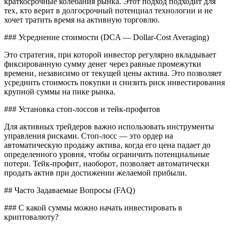
краткосрочные колебания рынка. Этот подход подходит для
тех‚ кто верит в долгосрочный потенциал технологии и не
хочет тратить время на активную торговлю.
### Усреднение стоимости (DCA — Dollar-Cost Averaging)
Это стратегия‚ при которой инвестор регулярно вкладывает
фиксированную сумму денег через равные промежутки
времени‚ независимо от текущей цены актива. Это позволяет
усреднить стоимость покупки и снизить риск инвестирования
крупной суммы на пике рынка.
### Установка стоп-лоссов и тейк-профитов
Для активных трейдеров важно использовать инструменты
управления рисками. Стоп-лосс — это ордер на
автоматическую продажу актива‚ когда его цена падает до
определенного уровня‚ чтобы ограничить потенциальные
потери. Тейк-профит‚ наоборот‚ позволяет автоматически
продать актив при достижении желаемой прибыли.
## Часто Задаваемые Вопросы (FAQ)
### С какой суммы можно начать инвестировать в
криптовалюту?