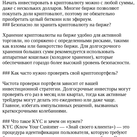
Начать инвестировать в криптовалюту можно с любой суммы‚
даже с нескольких долларов. Многие биржи позволяют
покупать доли криптовалют‚ поэтому не обязательно
приобретать целый биткоин или эфириум.
### Безопасно ли хранить криптовалюту на бирже?
Хранение криптовалюты на бирже удобно для активной
торговли‚ но сопряжено с определенными рисками‚ такими
как взломы или банкротство биржи. Для долгосрочного
хранения больших сумм рекомендуется использовать
аппаратные кошельки (холодное хранение)‚ которые
обеспечивают гораздо более высокий уровень безопасности.
### Как часто нужно проверять свой криптопортфель?
Частота проверки портфеля зависит от вашей
инвестиционной стратегии. Долгосрочные инвесторы могут
проверять его раз в месяц или квартал‚ тогда как активные
трейдеры могут делать это ежедневно или даже чаще.
Главное, избегать импульсивных решений‚ вызванных
краткосрочными колебаниями.
### Что такое KYC и зачем он нужен?
KYC (Know Your Customer — «Знай своего клиента») — это
процедура идентификации пользователя‚ которую требуют