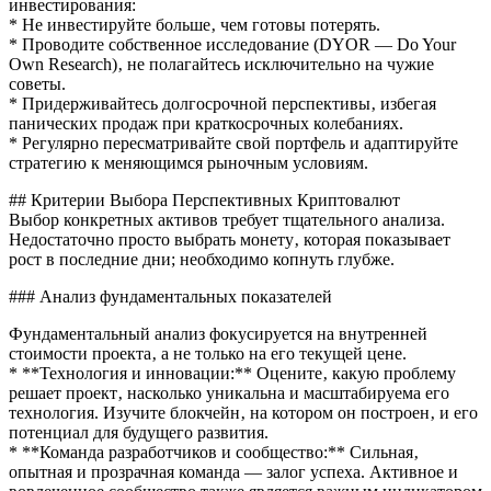
инвестирования:
* Не инвестируйте больше‚ чем готовы потерять.
* Проводите собственное исследование (DYOR — Do Your
Own Research)‚ не полагайтесь исключительно на чужие
советы.
* Придерживайтесь долгосрочной перспективы‚ избегая
панических продаж при краткосрочных колебаниях.
* Регулярно пересматривайте свой портфель и адаптируйте
стратегию к меняющимся рыночным условиям.
## Критерии Выбора Перспективных Криптовалют
Выбор конкретных активов требует тщательного анализа.
Недостаточно просто выбрать монету‚ которая показывает
рост в последние дни; необходимо копнуть глубже.
### Анализ фундаментальных показателей
Фундаментальный анализ фокусируется на внутренней
стоимости проекта‚ а не только на его текущей цене.
* **Технология и инновации:** Оцените‚ какую проблему
решает проект‚ насколько уникальна и масштабируема его
технология. Изучите блокчейн‚ на котором он построен‚ и его
потенциал для будущего развития.
* **Команда разработчиков и сообщество:** Сильная‚
опытная и прозрачная команда — залог успеха. Активное и