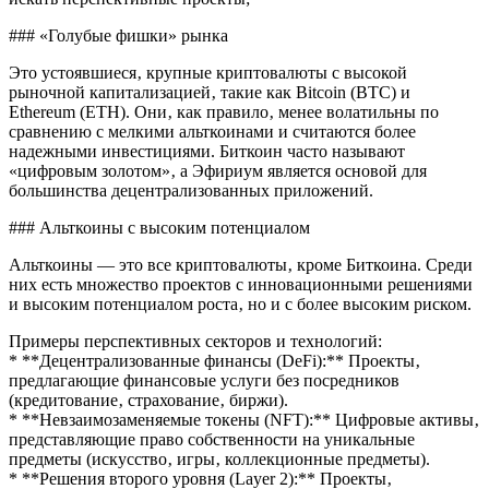
### «Голубые фишки» рынка
Это устоявшиеся‚ крупные криптовалюты с высокой
рыночной капитализацией‚ такие как Bitcoin (BTC) и
Ethereum (ETH). Они‚ как правило‚ менее волатильны по
сравнению с мелкими альткоинами и считаются более
надежными инвестициями. Биткоин часто называют
«цифровым золотом»‚ а Эфириум является основой для
большинства децентрализованных приложений.
### Альткоины с высоким потенциалом
Альткоины — это все криптовалюты‚ кроме Биткоина. Среди
них есть множество проектов с инновационными решениями
и высоким потенциалом роста‚ но и с более высоким риском.
Примеры перспективных секторов и технологий:
* **Децентрализованные финансы (DeFi):** Проекты‚
предлагающие финансовые услуги без посредников
(кредитование‚ страхование‚ биржи).
* **Невзаимозаменяемые токены (NFT):** Цифровые активы‚
представляющие право собственности на уникальные
предметы (искусство‚ игры‚ коллекционные предметы).
* **Решения второго уровня (Layer 2):** Проекты‚