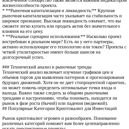
вовлеченное сообщество также является важным индикатором
жизнеспособности проекта.
* **Рыночная капитализация и ликвидность:** Крупная
рыночная капитализация часто указывает на стабильность и
широкое признание. Высокая ликвидность означает‚ что вы
сможете легко купить или продать актив без значительного
влияния на его цену.
* **Реальные сценарии использования:** Насколько проект
востребован в реальном мире? Есть ли у него партнеры‚
активно использующие его технологию или токен? Проекты с
четкой утилитарностью имеют больше шансов на
долгосрочный успех.
### Технический анализ и рыночные тренды
Технический анализ включает изучение графиков цен и
объемов торгов для выявления паттернов и прогнозирования
будущих движений. Хотя он не дает стопроцентной гарантии‚
он может помочь определить оптимальные точки входа и
выхода. Важно также следить за общими рыночными
трендами и настроениями‚ чтобы понимать‚ находится ли
рынок в фазе роста (бычий) или падения (медвежий).
## Популярные Категории Криптовалют для Инвестиций
Рынок криптовалют огромен и разнообразен. Понимание
различных категорий поможет вам более целенаправленно
искать перспективные проекты;