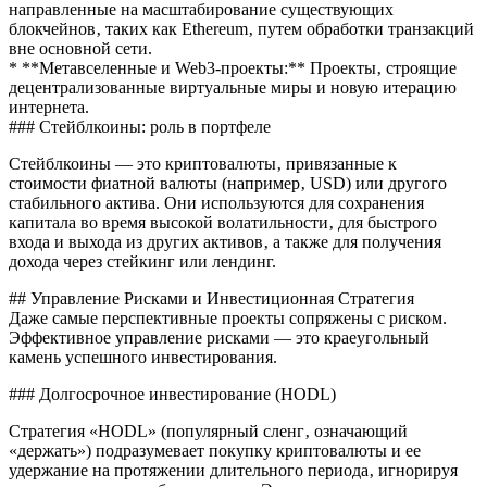
направленные на масштабирование существующих
блокчейнов‚ таких как Ethereum‚ путем обработки транзакций
вне основной сети.
* **Метавселенные и Web3-проекты:** Проекты‚ строящие
децентрализованные виртуальные миры и новую итерацию
интернета.
### Стейблкоины: роль в портфеле
Стейблкоины — это криптовалюты‚ привязанные к
стоимости фиатной валюты (например‚ USD) или другого
стабильного актива. Они используются для сохранения
капитала во время высокой волатильности‚ для быстрого
входа и выхода из других активов‚ а также для получения
дохода через стейкинг или лендинг.
## Управление Рисками и Инвестиционная Стратегия
Даже самые перспективные проекты сопряжены с риском.
Эффективное управление рисками — это краеугольный
камень успешного инвестирования.
### Долгосрочное инвестирование (HODL)
Стратегия «HODL» (популярный сленг‚ означающий
«держать») подразумевает покупку криптовалюты и ее
удержание на протяжении длительного периода‚ игнорируя