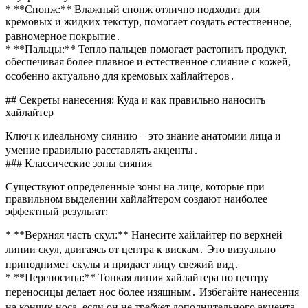
* **Спонж:** Влажный спонж отлично подходит для
кремовых и жидких текстур, помогает создать естественное,
равномерное покрытие․
* **Пальцы:** Тепло пальцев помогает растопить продукт,
обеспечивая более плавное и естественное слияние с кожей,
особенно актуально для кремовых хайлайтеров․
## Секреты нанесения: Куда и как правильно наносить
хайлайтер
Ключ к идеальному сиянию – это знание анатомии лица и
умение правильно расставлять акценты․
### Классические зоны сияния
Существуют определенные зоны на лице, которые при
правильном выделении хайлайтером создают наиболее
эффектный результат:
* **Верхняя часть скул:** Нанесите хайлайтер по верхней
линии скул, двигаясь от центра к вискам․ Это визуально
приподнимет скулы и придаст лицу свежий вид․
* **Переносица:** Тонкая линия хайлайтера по центру
переносицы делает нос более изящным․ Избегайте нанесения
на кончик носа, если он не требует дополнительного акцента․