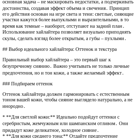
основная задача – не маскировать недостатки, а подчеркивать
достоинства, создавая эффект объема и свечения․ Принцип
его действия основан на игре света и тени: светлые, сияющие
участки кажутся более выпуклыми и выразительными, в то
время как темные – наоборот, отступают на задний план․
Использование хайлайтера позволяет визуально приподнять
скулы, сделать взгляд более открытым, а губы – пухлыми․
## Выбор идеального хайлайтера: Оттенок и текстура
Правильный выбор хайлайтера – это первый шаг к
безупречному сиянию․ Важно учитывать не только личные
предпочтения, но и тон кожи, а также желаемый эффект․
### Подбираем оттенок
Оттенок хайлайтера должен гармонировать с естественным
тоном вашей кожи, чтобы сияние выглядело натурально, а не
инородно․
* **Для светлой кожи:** Идеально подойдут оттенки с
серебристым, жемчужным или шампанским отливом․ Они
придадут коже деликатное, холодное сияние․
* **Для кожи среднего тона:** Отдайте предпочтение