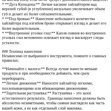
* **Дуга Купидона:** Легкое касание хайлайтером над
верхней губой (в углублении) визуально увеличивает объем
губ и делает их более соблазнительными․
* **Под бровью:** Нанесение небольшого количества
хайлайтера под изгибом брови открывает взгляд и делает его
более выразительным․
* **Внутренние уголки глаз:** Капля сияния во внутренних
уголках глаз мгновенно освежает взгляд и маскирует следы
усталости․
### Техника нанесения
Независимо от выбранного инструмента, помните о главных
правилах:
**Начинайте с малого:** Всегда лучше нанести меньше
продукта и при необходимости добавить, чем сразу
переборщить․
**Легкие движения:** Наносите хайлайтер легкими,
похлопывающими или вбивающими движениями․
**Тщательная растушевка:** Растушевка – это залог
естественного результата․ Границы нанесения должны быть
абсолютно незаметными, чтобы сияние выглядело как часть
вашей кожи, а не как отдельный слой макияжа․