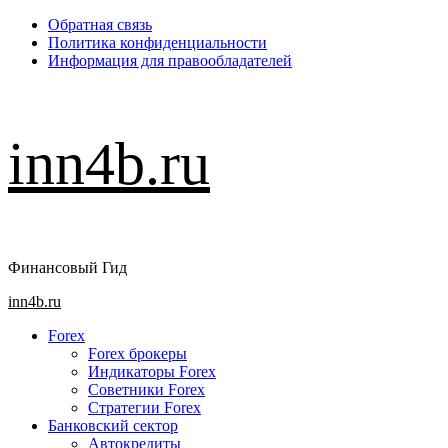
Перейти
Обратная связь
к
Политика конфиденциальности
содержимому
Информация для правообладателей
inn4b.ru
Финансовый Гид
Основное
inn4b.ru
меню
Forex
Forex брокеры
Индикаторы Forex
Советники Forex
Стратегии Forex
Банковский сектор
Автокредиты