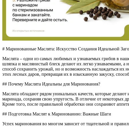
# Маринованные Маслята: Искусство Создания Идеальной Заг
Маслята – одни из самых любимых и узнаваемых грибов в наше
шляпка и маслянистый блеск делают их легко узнаваемыми, а 
способ сохранить урожай, но и возможность наслаждаться их 
этих лесных даров, превращая их в изысканную закуску, спосо
## Почему Маслята Идеальны для Маринования?
Маслята обладают рядом уникальных качеств, которые делают 
маринада, сохраняя свою упругость. В отличие от некоторых д
Кроме того, после правильной обработки они сохраняют аппе
## Подготовка Маслят к Маринованию: Важные Шаги
Успех маринования во многом зависит от тщательной и правил