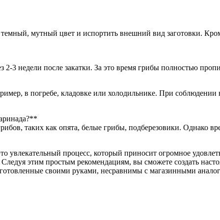
 темный, мутный цвет и испортить внешний вид заготовки. Кроме
з 2-3 недели после закатки. За это время грибы полностью пр
пример, в погребе, кладовке или холодильнике. При соблюдении 
маринада?**
грибов, таких как опята, белые грибы, подберезовики. Однако в
о увлекательный процесс, который приносит огромное удовлетво
. Следуя этим простым рекомендациям, вы сможете создать наст
иготовленные своими руками, несравнимы с магазинными аналог