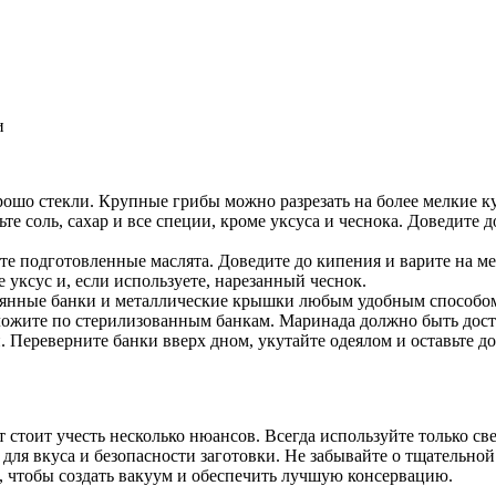
и
рошо стекли. Крупные грибы можно разрезать на более мелкие к
е соль, сахар и все специи, кроме уксуса и чеснока. Доведите 
е подготовленные маслята. Доведите до кипения и варите на ме
 уксус и, если используете, нарезанный чеснок.
янные банки и металлические крышки любым удобным способом (
зложите по стерилизованным банкам. Маринада должно быть дос
. Переверните банки вверх дном, укутайте одеялом и оставьте 
 стоит учесть несколько нюансов. Всегда используйте только св
 для вкуса и безопасности заготовки. Не забывайте о тщательной
, чтобы создать вакуум и обеспечить лучшую консервацию.