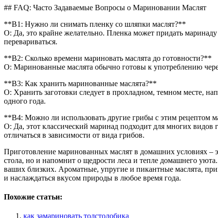
## FAQ: Часто Задаваемые Вопросы о Мариновании Маслят
**В1: Нужно ли снимать пленку со шляпки маслят?**
О: Да, это крайне желательно. Пленка может придать маринаду
перевариваться.
**В2: Сколько времени мариновать маслята до готовности?**
О: Маринованные маслята обычно готовы к употреблению чере
**В3: Как хранить маринованные маслята?**
О: Хранить заготовки следует в прохладном, темном месте, на
одного года.
**В4: Можно ли использовать другие грибы с этим рецептом 
О: Да, этот классический маринад подходит для многих видов 
отличаться в зависимости от вида грибов.
Приготовление маринованных маслят в домашних условиях – эт
стола, но и напомнит о щедрости леса и тепле домашнего уюта
ваших близких. Ароматные, упругие и пикантные маслята, пр
и наслаждаться вкусом природы в любое время года.
Похожие статьи:
как замариновать толстолобика