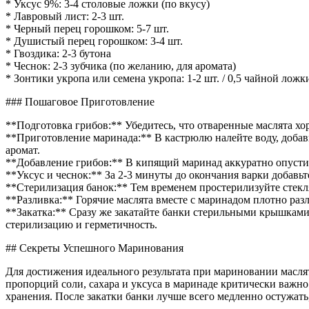
* Уксус 9%: 3-4 столовые ложки (по вкусу)
* Лавровый лист: 2-3 шт.
* Черный перец горошком: 5-7 шт.
* Душистый перец горошком: 3-4 шт.
* Гвоздика: 2-3 бутона
* Чеснок: 2-3 зубчика (по желанию, для аромата)
* Зонтики укропа или семена укропа: 1-2 шт. / 0,5 чайной ложк
### Пошаговое Приготовление
**Подготовка грибов:** Убедитесь, что отваренные маслята хо
**Приготовление маринада:** В кастрюлю налейте воду, добавьт
аромат.
**Добавление грибов:** В кипящий маринад аккуратно опустит
**Уксус и чеснок:** За 2-3 минуты до окончания варки добавьте
**Стерилизация банок:** Тем временем простерилизуйте стекл
**Разливка:** Горячие маслята вместе с маринадом плотно ра
**Закатка:** Сразу же закатайте банки стерильными крышками
стерилизацию и герметичность.
## Секреты Успешного Маринования
Для достижения идеального результата при мариновании маслят
пропорций соли, сахара и уксуса в маринаде критически важно
хранения. После закатки банки лучше всего медленно остужать