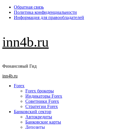
Перейти
Обратная связь
к
Политика конфиденциальности
содержимому
Информация для правообладателей
inn4b.ru
Финансовый Гид
Основное
inn4b.ru
меню
Forex
Forex брокеры
Индикаторы Forex
Советники Forex
Стратегии Forex
Банковский сектор
Автокредиты
Банковские карты
Депозиты