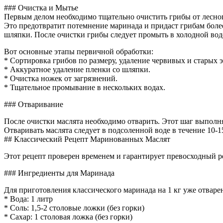
### Очистка и Мытье
Первым делом необходимо тщательно очистить грибы от лесного
Это предотвратит потемнение маринада и придаст грибам более
шляпки. После очистки грибы следует промыть в холодной воде,
Вот основные этапы первичной обработки:
* Сортировка грибов по размеру, удаление червивых и старых 
* Аккуратное удаление пленки со шляпки.
* Очистка ножек от загрязнений.
* Тщательное промывание в нескольких водах.
### Отваривание
После очистки маслята необходимо отварить. Этот шаг выполня
Отваривать маслята следует в подсоленной воде в течение 10-
## Классический Рецепт Маринованных Маслят
Этот рецепт проверен временем и гарантирует превосходный ре
### Ингредиенты для Маринада
Для приготовления классического маринада на 1 кг уже отваре
* Вода: 1 литр
* Соль: 1,5-2 столовые ложки (без горки)
* Сахар: 1 столовая ложка (без горки)