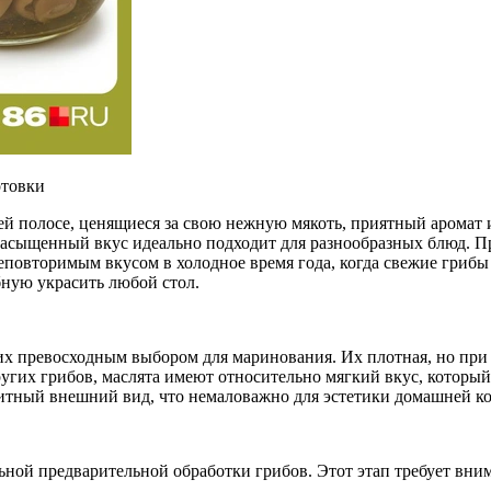
отовки
й полосе, ценящиеся за свою нежную мякоть, приятный аромат и
насыщенный вкус идеально подходит для разнообразных блюд. Пр
неповторимым вкусом в холодное время года, когда свежие гриб
бную украсить любой стол.
их превосходным выбором для маринования. Их плотная, но при
ругих грибов, маслята имеют относительно мягкий вкус, который
титный внешний вид, что немаловажно для эстетики домашней к
ьной предварительной обработки грибов. Этот этап требует вним