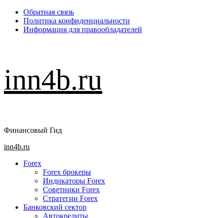
Перейти
Обратная связь
к
Политика конфиденциальности
содержимому
Информация для правообладателей
inn4b.ru
Финансовый Гид
Основное
inn4b.ru
меню
Forex
Forex брокеры
Индикаторы Forex
Советники Forex
Стратегии Forex
Банковский сектор
Автокредиты