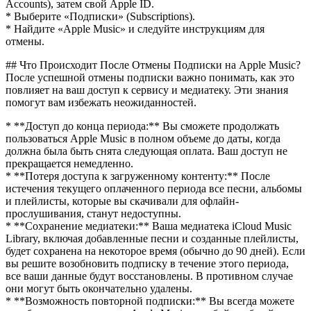
Accounts), затем свой Apple ID.
* Выберите «Подписки» (Subscriptions).
* Найдите «Apple Music» и следуйте инструкциям для
отмены.
## Что Происходит После Отмены Подписки на Apple Music?
После успешной отмены подписки важно понимать, как это
повлияет на ваш доступ к сервису и медиатеку. Эти знания
помогут вам избежать неожиданностей.
* **Доступ до конца периода:** Вы сможете продолжать
пользоваться Apple Music в полном объеме до даты, когда
должна была быть снята следующая оплата. Ваш доступ не
прекращается немедленно.
* **Потеря доступа к загруженному контенту:** После
истечения текущего оплаченного периода все песни, альбомы
и плейлисты, которые вы скачивали для офлайн-
прослушивания, станут недоступны.
* **Сохранение медиатеки:** Ваша медиатека iCloud Music
Library, включая добавленные песни и созданные плейлисты,
будет сохранена на некоторое время (обычно до 90 дней). Если
вы решите возобновить подписку в течение этого периода,
все ваши данные будут восстановлены. В противном случае
они могут быть окончательно удалены.
* **Возможность повторной подписки:** Вы всегда можете