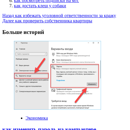
как посмотреть подписки на мтс
как достать клещ у собаки
Post
Назад
как избежать уголовной ответственности за кражу
Далее
как проверить собственника квартиры
Navigation
Больше историй
Экономика
как изменить пароль на компьютере