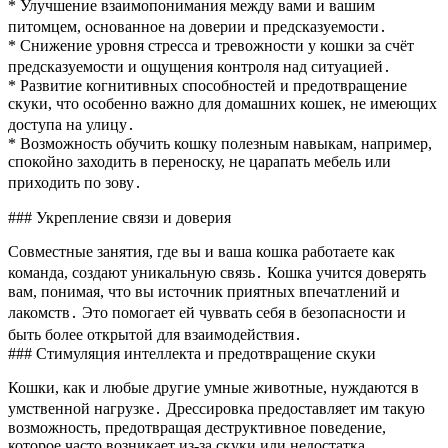
* Улучшение взаимопонимания между вами и вашим
питомцем, основанное на доверии и предсказуемости․
* Снижение уровня стресса и тревожности у кошки за счёт
предсказуемости и ощущения контроля над ситуацией․
* Развитие когнитивных способностей и предотвращение
скуки, что особенно важно для домашних кошек, не имеющих
доступа на улицу․
* Возможность обучить кошку полезным навыкам, например,
спокойно заходить в переноску, не царапать мебель или
приходить по зову․
### Укрепление связи и доверия
Совместные занятия, где вы и ваша кошка работаете как
команда, создают уникальную связь․ Кошка учится доверять
вам, понимая, что вы источник приятных впечатлений и
лакомств․ Это помогает ей чуввать себя в безопасности и
быть более открытой для взаимодействия․
### Стимуляция интеллекта и предотвращение скуки
Кошки, как и любые другие умные животные, нуждаются в
умственной нагрузке․ Дрессировка предоставляет им такую
возможность, предотвращая деструктивное поведение,
которое часто возникает из-за скуки или недостатка