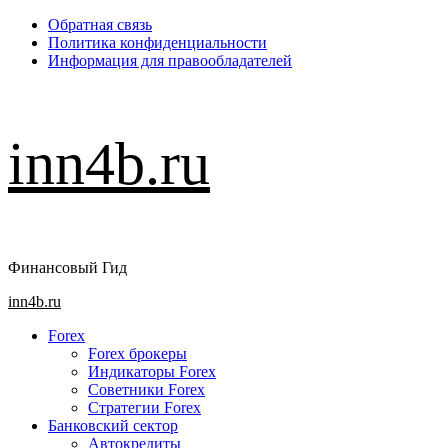
Перейти
Обратная связь
к
Политика конфиденциальности
содержимому
Информация для правообладателей
inn4b.ru
Финансовый Гид
Основное
inn4b.ru
меню
Forex
Forex брокеры
Индикаторы Forex
Советники Forex
Стратегии Forex
Банковский сектор
Автокредиты