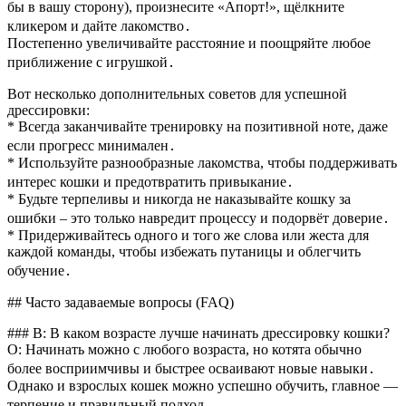
бы в вашу сторону), произнесите «Апорт!», щёлкните
кликером и дайте лакомство․
Постепенно увеличивайте расстояние и поощряйте любое
приближение с игрушкой․
Вот несколько дополнительных советов для успешной
дрессировки:
* Всегда заканчивайте тренировку на позитивной ноте, даже
если прогресс минимален․
* Используйте разнообразные лакомства, чтобы поддерживать
интерес кошки и предотвратить привыкание․
* Будьте терпеливы и никогда не наказывайте кошку за
ошибки – это только навредит процессу и подорвёт доверие․
* Придерживайтесь одного и того же слова или жеста для
каждой команды, чтобы избежать путаницы и облегчить
обучение․
## Часто задаваемые вопросы (FAQ)
### В: В каком возрасте лучше начинать дрессировку кошки?
О: Начинать можно с любого возраста, но котята обычно
более восприимчивы и быстрее осваивают новые навыки․
Однако и взрослых кошек можно успешно обучить, главное —
терпение и правильный подход․