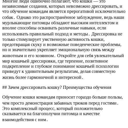
Многие люди ошибочно полагают, что кошки — это
независимые создания, которых невозможно дрессировать, и
что обучение командам является прерогативой исключительно
собак․ Однако это распространённое заблуждение, ведь наши
мурлыкающие питомцы обладают высоким интеллектом и
вполне способны осваивать различные навыки, если
использовать правильный подход и методы․ Дрессировка не
только стимулирует умственную активность кошки,
предотвращая скуку и возможные поведенческие проблемы,
но и значительно укрепляет эмоциональную связь между
животным и его хозяином․ Откройте для себя увлекательный
мир кошачьей дрессировки, где терпение, позитивное
подкрепление и глубокое понимание кошачьей психологии
приведут к удивительным результатам, делая совместную
жизнь более гармоничной и интересной․
## Зачем дрессировать кошку? Преимущества обучения
Обучение кошки командам приносит гораздо больше пользы,
чем просто демонстрация забавных трюков перед гостями․
Это комплексный процесс, который положительно
сказывается на благополучии питомца и качестве
взаимодействия с ним․