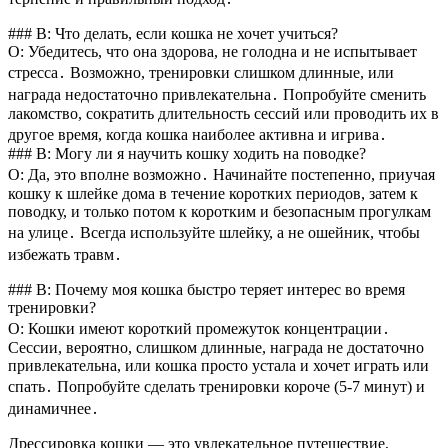
### В: Что делать, если кошка не хочет учиться?
О: Убедитесь, что она здорова, не голодна и не испытывает
стресса․ Возможно, тренировки слишком длинные, или
награда недостаточно привлекательна․ Попробуйте сменить
лакомство, сократить длительность сессий или проводить их в
другое время, когда кошка наиболее активна и игрива․
### В: Могу ли я научить кошку ходить на поводке?
О: Да, это вполне возможно․ Начинайте постепенно, приучая
кошку к шлейке дома в течение коротких периодов, затем к
поводку, и только потом к коротким и безопасным прогулкам
на улице․ Всегда используйте шлейку, а не ошейник, чтобы
избежать травм․
### В: Почему моя кошка быстро теряет интерес во время
тренировки?
О: Кошки имеют короткий промежуток концентрации․
Сессии, вероятно, слишком длинные, награда не достаточно
привлекательна, или кошка просто устала и хочет играть или
спать․ Попробуйте сделать тренировки короче (5-7 минут) и
динамичнее․
Дрессировка кошки — это увлекательное путешествие,