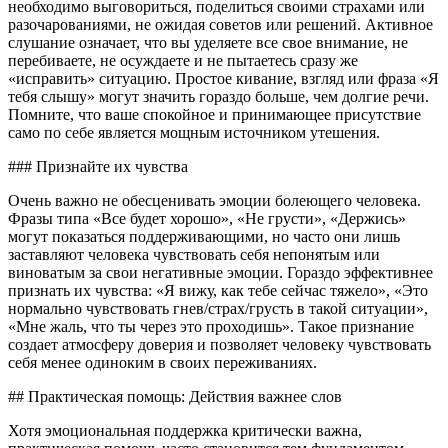
необходимо выговориться, поделиться своими страхами или
разочарованиями, не ожидая советов или решений. Активное
слушание означает, что вы уделяете все свое внимание, не
перебиваете, не осуждаете и не пытаетесь сразу же
«исправить» ситуацию. Простое кивание, взгляд или фраза «Я
тебя слышу» могут значить гораздо больше, чем долгие речи.
Помните, что ваше спокойное и принимающее присутствие
само по себе является мощным источником утешения.
### Признайте их чувства
Очень важно не обесценивать эмоции болеющего человека.
Фразы типа «Все будет хорошо», «Не грусти», «Держись»
могут показаться поддерживающими, но часто они лишь
заставляют человека чувствовать себя непонятым или
виноватым за свои негативные эмоции. Гораздо эффективнее
признать их чувства: «Я вижу, как тебе сейчас тяжело», «Это
нормально чувствовать гнев/страх/грусть в такой ситуации»,
«Мне жаль, что ты через это проходишь». Такое признание
создает атмосферу доверия и позволяет человеку чувствовать
себя менее одиноким в своих переживаниях.
## Практическая помощь: Действия важнее слов
Хотя эмоциональная поддержка критически важна,