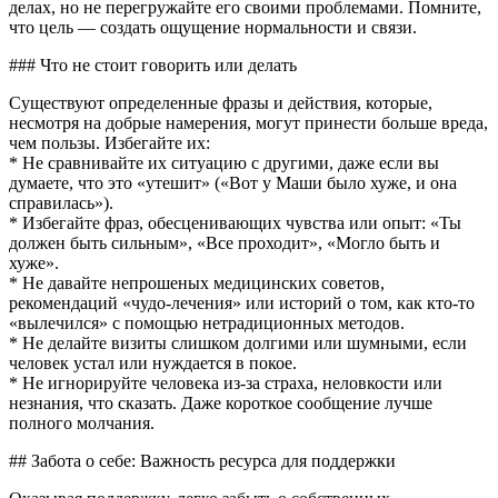
делах, но не перегружайте его своими проблемами. Помните,
что цель — создать ощущение нормальности и связи.
### Что не стоит говорить или делать
Существуют определенные фразы и действия, которые,
несмотря на добрые намерения, могут принести больше вреда,
чем пользы. Избегайте их:
* Не сравнивайте их ситуацию с другими, даже если вы
думаете, что это «утешит» («Вот у Маши было хуже, и она
справилась»).
* Избегайте фраз, обесценивающих чувства или опыт: «Ты
должен быть сильным», «Все проходит», «Могло быть и
хуже».
* Не давайте непрошеных медицинских советов,
рекомендаций «чудо-лечения» или историй о том, как кто-то
«вылечился» с помощью нетрадиционных методов.
* Не делайте визиты слишком долгими или шумными, если
человек устал или нуждается в покое.
* Не игнорируйте человека из-за страха, неловкости или
незнания, что сказать. Даже короткое сообщение лучше
полного молчания.
## Забота о себе: Важность ресурса для поддержки