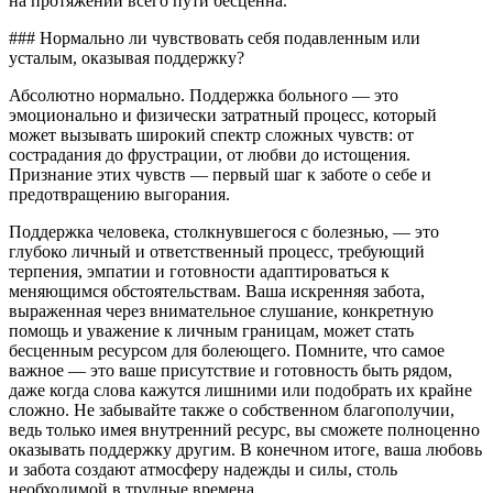
на протяжении всего пути бесценна.
### Нормально ли чувствовать себя подавленным или
усталым, оказывая поддержку?
Абсолютно нормально. Поддержка больного — это
эмоционально и физически затратный процесс, который
может вызывать широкий спектр сложных чувств: от
сострадания до фрустрации, от любви до истощения.
Признание этих чувств — первый шаг к заботе о себе и
предотвращению выгорания.
Поддержка человека, столкнувшегося с болезнью, — это
глубоко личный и ответственный процесс, требующий
терпения, эмпатии и готовности адаптироваться к
меняющимся обстоятельствам. Ваша искренняя забота,
выраженная через внимательное слушание, конкретную
помощь и уважение к личным границам, может стать
бесценным ресурсом для болеющего. Помните, что самое
важное — это ваше присутствие и готовность быть рядом,
даже когда слова кажутся лишними или подобрать их крайне
сложно. Не забывайте также о собственном благополучии,
ведь только имея внутренний ресурс, вы сможете полноценно
оказывать поддержку другим. В конечном итоге, ваша любовь
и забота создают атмосферу надежды и силы, столь
необходимой в трудные времена.