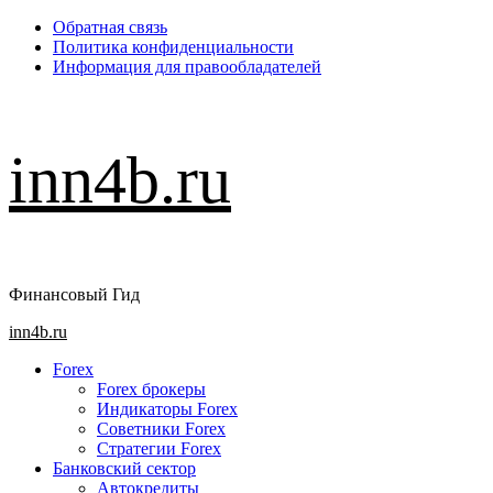
Перейти
Обратная связь
к
Политика конфиденциальности
содержимому
Информация для правообладателей
inn4b.ru
Финансовый Гид
Основное
inn4b.ru
меню
Forex
Forex брокеры
Индикаторы Forex
Советники Forex
Стратегии Forex
Банковский сектор
Автокредиты