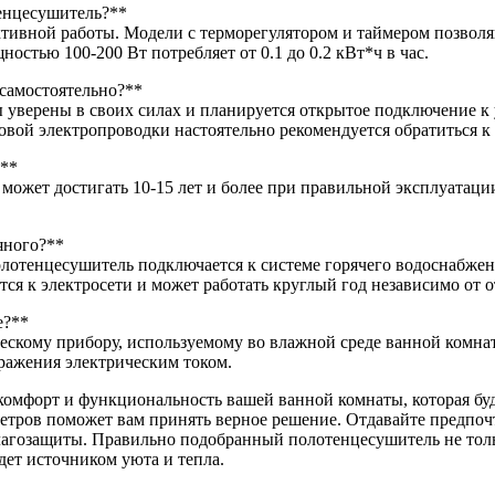
тенцесушитель?**
тивной работы. Модели с терморегулятором и таймером позволяют
стью 100-200 Вт потребляет от 0.1 до 0.2 кВт*ч в час.
самостоятельно?**
вы уверены в своих силах и планируется открытое подключение к
овой электропроводки настоятельно рекомендуется обратиться 
?**
может достигать 10-15 лет и более при правильной эксплуатаци
яного?**
полотенцесушитель подключается к системе горячего водоснабже
ся к электросети и может работать круглый год независимо от о
е?**
ическому прибору, используемому во влажной среде ванной комн
ражения электрическим током.
комфорт и функциональность вашей ванной комнаты, которая буд
етров поможет вам принять верное решение. Отдавайте предпоч
агозащиты. Правильно подобранный полотенцесушитель не тольк
дет источником уюта и тепла.