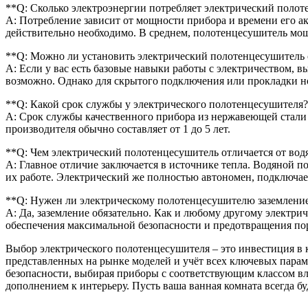
**Q: Сколько электроэнергии потребляет электрический поло
A: Потребление зависит от мощности прибора и времени его ак
действительно необходимо. В среднем, полотенцесушитель мощно
**Q: Можно ли установить электрический полотенцесушитель 
A: Если у вас есть базовые навыки работы с электричеством, 
возможно. Однако для скрытого подключения или прокладки н
**Q: Какой срок службы у электрического полотенцесушителя
A: Срок службы качественного прибора из нержавеющей стали 
производителя обычно составляет от 1 до 5 лет.
**Q: Чем электрический полотенцесушитель отличается от вод
A: Главное отличие заключается в источнике тепла. Водяной 
их работе. Электрический же полностью автономен, подключает
**Q: Нужен ли электрическому полотенцесушителю заземлени
A: Да, заземление обязательно. Как и любому другому электр
обеспечения максимальной безопасности и предотвращения по
Выбор электрического полотенцесушителя – это инвестиция в 
представленных на рынке моделей и учёт всех ключевых парам
безопасности, выбирая приборы с соответствующим классом вл
дополнением к интерьеру. Пусть ваша ванная комната всегда бу