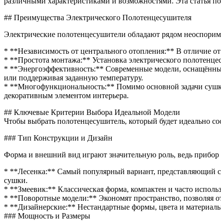
различными характеристиками и возможностями. Эта статья по
## Преимущества Электрического Полотенцесушителя
Электрические полотенцесушители обладают рядом неоспорим
* **Независимость от центрального отопления:** В отличие от 
* **Простота монтажа:** Установка электрического полотенцес
* **Энергоэффективность:** Современные модели, оснащённые
или поддерживая заданную температуру.
* **Многофункциональность:** Помимо основной задачи сушки
декоративным элементом интерьера.
## Ключевые Критерии Выбора Идеальной Модели
Чтобы выбрать полотенцесушитель, который будет идеально со
### Тип Конструкции и Дизайн
Форма и внешний вид играют значительную роль, ведь прибор 
* **Лесенка:** Самый популярный вариант, представляющий с
сушки.
* **Змеевик:** Классическая форма, компактен и часто исполь
* **Поворотные модели:** Экономят пространство, позволяя от
* **Дизайнерские:** Нестандартные формы, цвета и материалы
### Мощность и Размеры