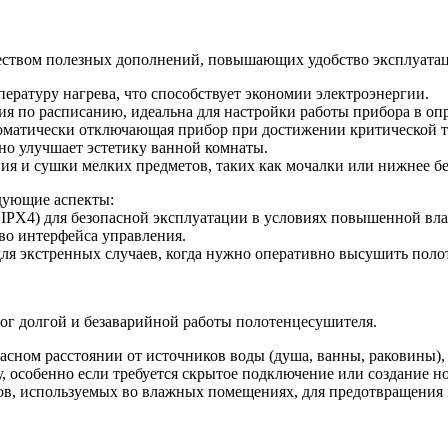
ством полезных дополнений, повышающих удобство эксплуата
ературу нагрева, что способствует экономии электроэнергии.
я по расписанию, идеальна для настройки работы прибора в оп
втоматически отключающая прибор при достижении критической 
но улучшает эстетику ванной комнаты.
ия и сушки мелких предметов, таких как мочалки или нижнее бе
дующие аспекты:
 IPX4) для безопасной эксплуатации в условиях повышенной вл
во интерфейса управления.
ля экстренных случаев, когда нужно оперативно высушить поло
лог долгой и безаварийной работы полотенцесушителя.
сном расстоянии от источников воды (душа, ванны, раковины), 
, особенно если требуется скрытое подключение или создание н
ров, используемых во влажных помещениях, для предотвращения