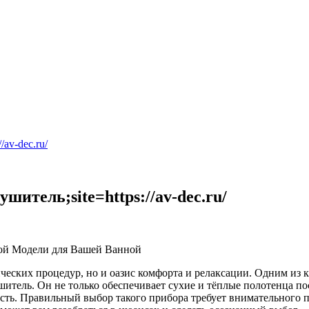
av-dec.ru/
итель;site=https://av-dec.ru/
ной Модели для Вашей Ванной
ических процедур, но и оазис комфорта и релаксации. Одним из
шитель. Он не только обеспечивает сухие и тёплые полотенца п
ь. Правильный выбор такого прибора требует внимательного по