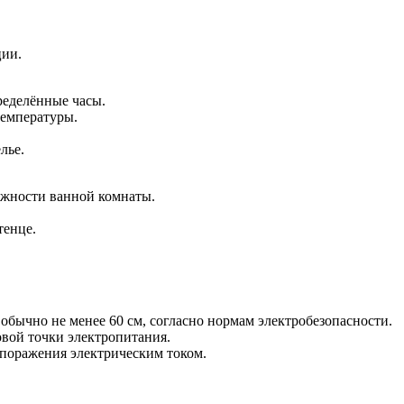
ции.
ределённые часы.
температуры.
лье.
ажности ванной комнаты.
тенце.
обычно не менее 60 см, согласно нормам электробезопасности.
овой точки электропитания.
 поражения электрическим током.