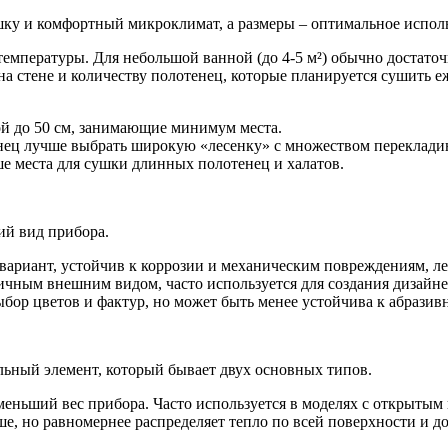
у и комфортный микроклимат, а размеры – оптимальное исполь
емпературы. Для небольшой ванной (до 4-5 м²) обычно достато
а стене и количеству полотенец, которые планируется сушить е
й до 50 см, занимающие минимум места.
нец лучше выбрать широкую «лесенку» с множеством переклади
е места для сушки длинных полотенец и халатов.
ий вид прибора.
ариант, устойчив к коррозии и механическим повреждениям, лег
ичным внешним видом, часто используется для создания дизайне
ор цветов и фактур, но может быть менее устойчива к абразив
льный элемент, который бывает двух основных типов.
меньший вес прибора. Часто используется в моделях с открытым
, но равномернее распределяет тепло по всей поверхности и до