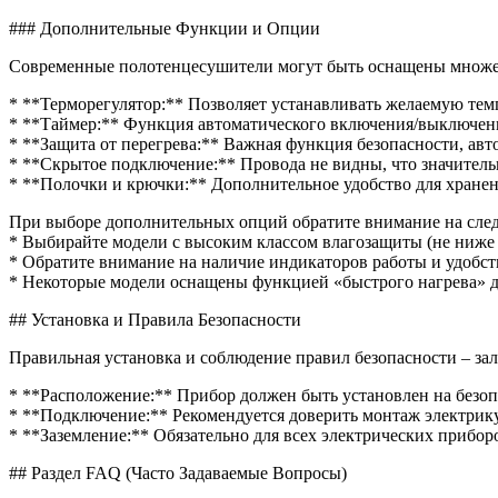
### Дополнительные Функции и Опции
Современные полотенцесушители могут быть оснащены множе
* **Терморегулятор:** Позволяет устанавливать желаемую темп
* **Таймер:** Функция автоматического включения/выключени
* **Защита от перегрева:** Важная функция безопасности, а
* **Скрытое подключение:** Провода не видны, что значитель
* **Полочки и крючки:** Дополнительное удобство для хранен
При выборе дополнительных опций обратите внимание на сле
* Выбирайте модели с высоким классом влагозащиты (не ниже
* Обратите внимание на наличие индикаторов работы и удобст
* Некоторые модели оснащены функцией «быстрого нагрева» д
## Установка и Правила Безопасности
Правильная установка и соблюдение правил безопасности – за
* **Расположение:** Прибор должен быть установлен на безопа
* **Подключение:** Рекомендуется доверить монтаж электрику
* **Заземление:** Обязательно для всех электрических прибо
## Раздел FAQ (Часто Задаваемые Вопросы)