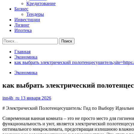
Кредитование
Бизнес
Тендеры
Инвестиции
Лизинг
Ипотека
Найти:
Главная
Экономика
как выбрать электрический полотенцесушитель;site=https://
Экономика
как выбрать электрический полотенцесуш
inn4b_ru
13 января 2026
# Электрический Полотенцесушитель: Гид по Выбору Идеаль
Современная ванная комната – это не просто место для гигиен
функциональность и уют, является электрический полотенцесу
оптимального микроклимата, предотвращая излишнюю влажност