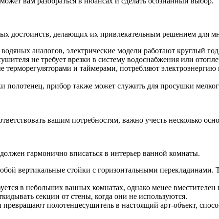
может вам разобраться в нюансах и сделать осознанный выбор.
ых достоинств, делающих их привлекательным решением для мн
водяных аналогов, электрические модели работают круглый год, 
ушителя не требует врезки в систему водоснабжения или отопле
 терморегуляторами и таймерами, потребляют электроэнергию в
 полотенец, прибор также может служить для просушки мелкого
ответствовать вашим потребностям, важно учесть несколько осн
должен гармонично вписаться в интерьер ванной комнаты.
обой вертикальные стойки с горизонтальными перекладинами. Т
зуется в небольших ванных комнатах, однако менее вместителен 
кидывать секции от стены, когда они не используются.
 превращают полотенцесушитель в настоящий арт-объект, спосо