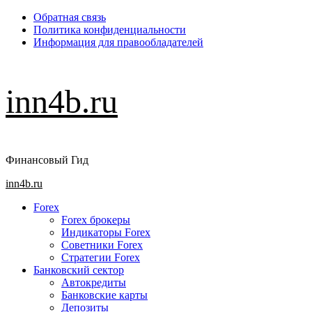
Перейти
Обратная связь
к
Политика конфиденциальности
содержимому
Информация для правообладателей
inn4b.ru
Финансовый Гид
Основное
inn4b.ru
меню
Forex
Forex брокеры
Индикаторы Forex
Советники Forex
Стратегии Forex
Банковский сектор
Автокредиты
Банковские карты
Депозиты