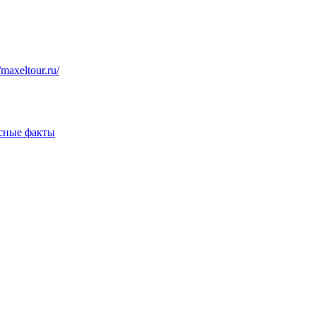
axeltour.ru/
есные факты