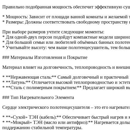
Правильно подобранная мощность обеспечит эффективную сушк
* Мощность: Зависит от площади ванной комнаты и желаемой т
* Размеры: Должны соответствовать свободному пространству н
При выборе размеров учтите следующие моменты:
* Для одной-двух персон подойдут компактные модели ширино
* Для большой семьи или любителей объёмных банных полоте
* Учитывайте высоту: чем выше полотенцесушитель, тем больш
### Материалы Изготовления и Покрытие
Материал влияет на долговечность, теплопроводность и внешн
* **Нержавеющая сталь:** Самый долговечный и практичный в
* **Латунь:** Отличается высокой теплопроводностью и эстет
* **Сталь с полимерным покрытием:** Предлагает широкий выб
### Тип Нагревательного Элемента
Сердце электрического полотенцесушителя – это его нагревате
* **»Сухой» ТЭН (кабель):** Обеспечивает быстрый нагрев и 
* **»Мокрый» ТЭН (масло или антифриз):** Нагревается дольше
поддержанию стабильной температуры.