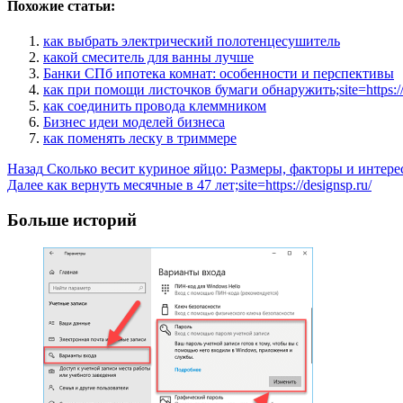
Похожие статьи:
как выбрать электрический полотенцесушитель
какой смеситель для ванны лучше
Банки СПб ипотека комнат: особенности и перспективы
как при помощи листочков бумаги обнаружить;site=https://m
как соединить провода клеммником
Бизнес идеи моделей бизнеса
как поменять леску в триммере
Post
Назад
Сколько весит куриное яйцо: Размеры, факторы и интер
Далее
как вернуть месячные в 47 лет;site=https://designsp.ru/
Navigation
Больше историй