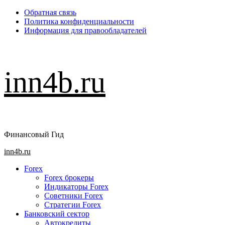
Перейти
Обратная связь
к
Политика конфиденциальности
содержимому
Информация для правообладателей
inn4b.ru
Финансовый Гид
Основное
inn4b.ru
меню
Forex
Forex брокеры
Индикаторы Forex
Советники Forex
Стратегии Forex
Банковский сектор
Автокредиты