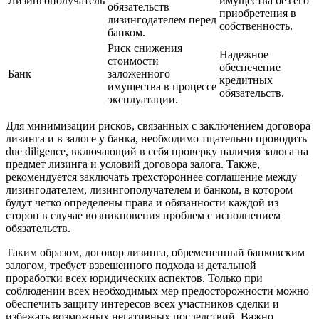
Лизингополучатель
имущества без его
обязательств
приобретения в
лизингодателем перед
собственность.
банком.
Риск снижения
Надежное
стоимости
обеспечение
Банк
заложенного
кредитных
имущества в процессе
обязательств.
эксплуатации.
Для минимизации рисков, связанных с заключением договора
лизинга и в залоге у банка, необходимо тщательно проводить
due diligence, включающий в себя проверку наличия залога на
предмет лизинга и условий договора залога. Также,
рекомендуется заключать трехстороннее соглашение между
лизингодателем, лизингополучателем и банком, в котором
будут четко определены права и обязанности каждой из
сторон в случае возникновения проблем с исполнением
обязательств.
Таким образом, договор лизинга, обремененный банковским
залогом, требует взвешенного подхода и детальной
проработки всех юридических аспектов. Только при
соблюдении всех необходимых мер предосторожности можно
обеспечить защиту интересов всех участников сделки и
избежать возможных негативных последствий. Важно