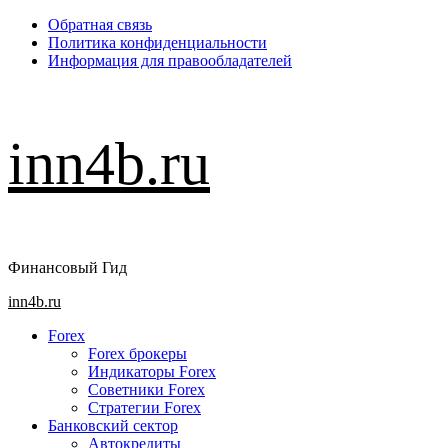
Перейти
Обратная связь
к
Политика конфиденциальности
содержимому
Информация для правообладателей
inn4b.ru
Финансовый Гид
Основное
inn4b.ru
меню
Forex
Forex брокеры
Индикаторы Forex
Советники Forex
Стратегии Forex
Банковский сектор
Автокредиты