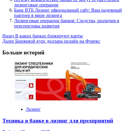
лизинговые операции
Банк ВТБ Лизинг официальный сайт: Ваш надежный
партнер в мире лизинга
Лизинговые операции банков: Сходства, различия и
перспективы развития
Post
Назад
В каких банках блокируют карты
Далее
Биржевой курс доллара онлайн на Форекс
Navigation
Больше историй
Лизинг
Техника в банке в лизинг для предприятий