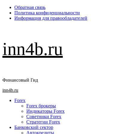
Перейти
Обратная связь
к
Политика конфиденциальности
содержимому
Информация для правообладателей
inn4b.ru
Финансовый Гид
Основное
inn4b.ru
меню
Forex
Forex брокеры
Индикаторы Forex
Советники Forex
Стратегии Forex
Банковский сектор
Автокредиты