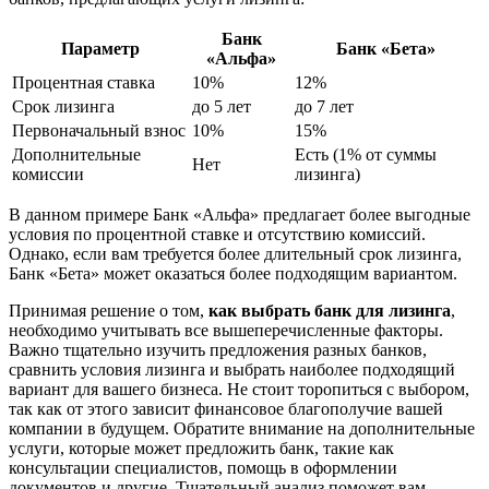
Банк
Параметр
Банк «Бета»
«Альфа»
Процентная ставка
10%
12%
Срок лизинга
до 5 лет
до 7 лет
Первоначальный взнос
10%
15%
Дополнительные
Есть (1% от суммы
Нет
комиссии
лизинга)
В данном примере Банк «Альфа» предлагает более выгодные
условия по процентной ставке и отсутствию комиссий.
Однако, если вам требуется более длительный срок лизинга,
Банк «Бета» может оказаться более подходящим вариантом.
Принимая решение о том,
как выбрать банк для лизинга
,
необходимо учитывать все вышеперечисленные факторы.
Важно тщательно изучить предложения разных банков,
сравнить условия лизинга и выбрать наиболее подходящий
вариант для вашего бизнеса. Не стоит торопиться с выбором,
так как от этого зависит финансовое благополучие вашей
компании в будущем. Обратите внимание на дополнительные
услуги, которые может предложить банк, такие как
консультации специалистов, помощь в оформлении
документов и другие. Тщательный анализ поможет вам