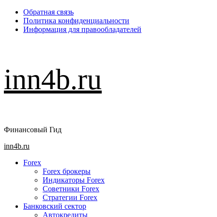
Перейти
Обратная связь
к
Политика конфиденциальности
содержимому
Информация для правообладателей
inn4b.ru
Финансовый Гид
Основное
inn4b.ru
меню
Forex
Forex брокеры
Индикаторы Forex
Советники Forex
Стратегии Forex
Банковский сектор
Автокредиты