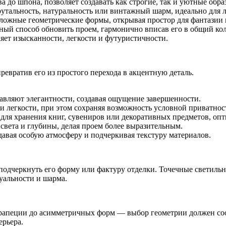
 до шпона, позволяет создавать как строгие, так и уютные обра
утальность, натуральность или винтажный шарм, идеально для л
 сложные геометрические формы, открывая простор для фантазии
ный способ обновить проем, гармонично вписав его в общий кол
яет изысканности, легкости и футуристичности.
евратив его из простого перехода в акцентную деталь.
вляют элегантности, создавая ощущение завершенности.
 легкости, при этом сохраняя возможность условной приватнос
ля хранения книг, сувениров или декоративных предметов, оп
света и глубины, делая проем более выразительным.
давая особую атмосферу и подчеркивая текстуру материалов.
подчеркнуть его форму или фактуру отделки. Точечные светиль
уальности и шарма.
 трапеции до асимметричных форм — выбор геометрии должен со
рьера.