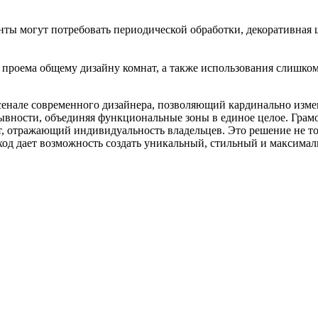
нты могут потребовать периодической обработки, декоративная 
я проема общему дизайну комнат, а также использования слишк
енале современного дизайнера, позволяющий кардинально изме
ывности, объединяя функциональные зоны в единое целое. Грам
т, отражающий индивидуальность владельцев. Это решение не то
дход дает возможность создать уникальный, стильный и максима