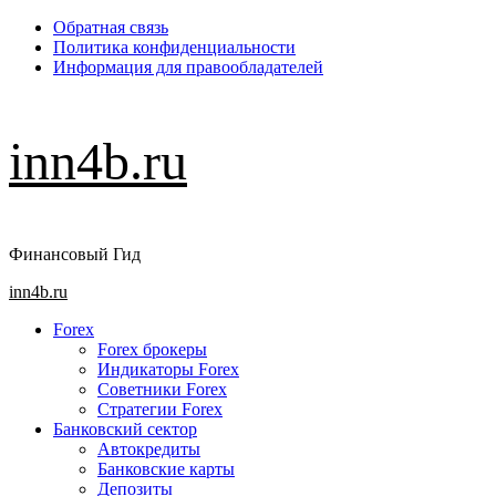
Перейти
Обратная связь
к
Политика конфиденциальности
содержимому
Информация для правообладателей
inn4b.ru
Финансовый Гид
Основное
inn4b.ru
меню
Forex
Forex брокеры
Индикаторы Forex
Советники Forex
Стратегии Forex
Банковский сектор
Автокредиты
Банковские карты
Депозиты