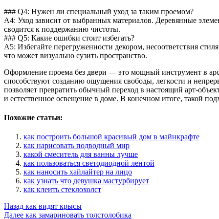
### Q4: Нужен ли специальный уход за таким проемом?
A4: Уход зависит от выбранных материалов. Деревянные элеме
сводится к поддержанию чистоты.
### Q5: Какие ошибки стоит избегать?
A5: Избегайте перегруженности декором, несоответствия стил
что может визуально сузить пространство.
Оформление проема без двери — это мощный инструмент в арс
способствуют созданию ощущения свободы, легкости и непрер
позволяет превратить обычный переход в настоящий арт-объек
и естественное освещение в доме. В конечном итоге, такой по
Похожие статьи:
как построить большой красивый дом в майнкрафте
как нарисовать подводный мир
какой смеситель для ванны лучше
как пользоваться светодиодной лентой
как наносить хайлайтер на лицо
как узнать что девушка мастурбирует
как клеить стеклохолст
Post
Назад
как видят крысы
Далее
как замариновать толстолобика