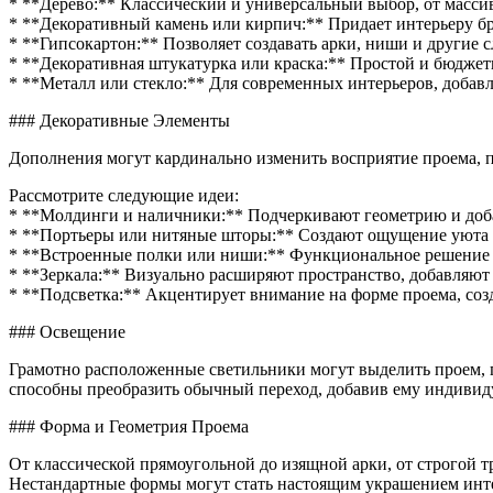
* **Дерево:** Классический и универсальный выбор, от массива
* **Декоративный камень или кирпич:** Придает интерьеру бр
* **Гипсокартон:** Позволяет создавать арки, ниши и другие
* **Декоративная штукатурка или краска:** Простой и бюджет
* **Металл или стекло:** Для современных интерьеров, добавл
### Декоративные Элементы
Дополнения могут кардинально изменить восприятие проема, пр
Рассмотрите следующие идеи:
* **Молдинги и наличники:** Подчеркивают геометрию и доба
* **Портьеры или нитяные шторы:** Создают ощущение уюта и
* **Встроенные полки или ниши:** Функциональное решение д
* **Зеркала:** Визуально расширяют пространство, добавляют 
* **Подсветка:** Акцентирует внимание на форме проема, соз
### Освещение
Грамотно расположенные светильники могут выделить проем, 
способны преобразить обычный переход, добавив ему индивид
### Форма и Геометрия Проема
От классической прямоугольной до изящной арки, от строгой
Нестандартные формы могут стать настоящим украшением инте