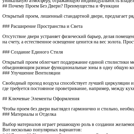
уникальную атмосферу, отражающую индивидуальность владел
## Почему Проем Без Двери? Преимущества и Функции
Открытый проем, лишенный стандартной двери, предлагает ря
### Расширение Пространства и Света
Отсутствие двери устраняет физический барьер, делая помещен
на счету, а естественное освещение ценится на вес золота. Про
### Создание Единого Стиля
Открытый проем облегчает поддержание единой стилистики ме
объединяющим разные функциональные зоны в одну общую к
### Улучшение Вентиляции
Свободный проход воздуха способствует лучшей циркуляции и 
где требуется постоянное проветривание, например, между кух
## Ключевые Элементы Оформления
Чтобы проем без двери выглядел гармонично и стильно, необх
### Материалы и Отделка
Выбор материалов играет решающую роль в создании желаемог
Вот несколько популярных вариантов: