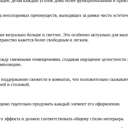
ьцев, делая каждый уголок дома более функциональным и прив
д неоспоримых преимуществ, выходящих за рамки чисто эстетич
ие визуально больше и светлее. Это особенно актуально для ма
странство кажется более свободным и легким.
жду смежными помещениями, создавая ощущение целостности и 
омпозицию.
поддержанию свежести в комнатах, что положительно сказывает
ней и столовой.
одимо тщательно продумать каждый элемент его оформления.
о эффекта и должен соответствовать общему стилю интерьера.