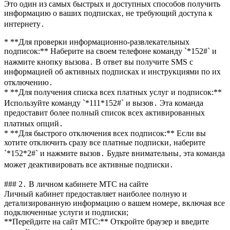
Это один из самых быстрых и доступных способов получить
информацию о ваших подписках‚ не требующий доступа к
интернету․
* **Для проверки информационно-развлекательных
подписок:** Наберите на своем телефоне команду `*152#` и
нажмите кнопку вызова․ В ответ вы получите SMS с
информацией об активных подписках и инструкциями по их
отключению․
* **Для получения списка всех платных услуг и подписок:**
Используйте команду `*111*152#` и вызов․ Эта команда
предоставит более полный список всех активированных
платных опций․
* **Для быстрого отключения всех подписок:** Если вы
хотите отключить сразу все платные подписки‚ наберите
`*152*2#` и нажмите вызов․ Будьте внимательны‚ эта команда
может деактивировать все активные подписки․
### 2․ В личном кабинете МТС на сайте
Личный кабинет предоставляет наиболее полную и
детализированную информацию о вашем номере‚ включая все
подключенные услуги и подписки;
**Перейдите на сайт МТС:** Откройте браузер и введите