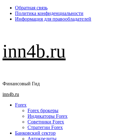
Перейти
Обратная связь
к
Политика конфиденциальности
содержимому
Информация для правообладателей
inn4b.ru
Финансовый Гид
Основное
inn4b.ru
меню
Forex
Forex брокеры
Индикаторы Forex
Советники Forex
Стратегии Forex
Банковский сектор
Автокредиты