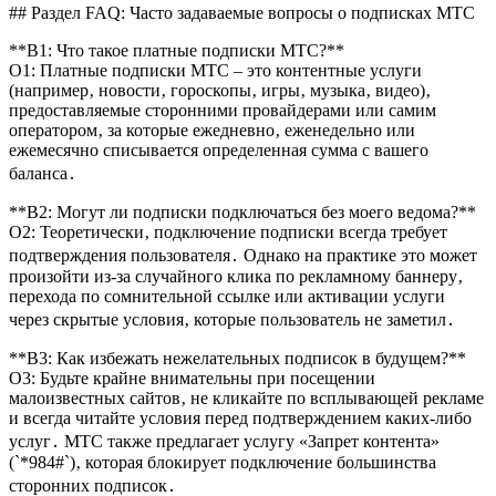
## Раздел FAQ: Часто задаваемые вопросы о подписках МТС
**В1: Что такое платные подписки МТС?**
О1: Платные подписки МТС – это контентные услуги
(например‚ новости‚ гороскопы‚ игры‚ музыка‚ видео)‚
предоставляемые сторонними провайдерами или самим
оператором‚ за которые ежедневно‚ еженедельно или
ежемесячно списывается определенная сумма с вашего
баланса․
**В2: Могут ли подписки подключаться без моего ведома?**
О2: Теоретически‚ подключение подписки всегда требует
подтверждения пользователя․ Однако на практике это может
произойти из-за случайного клика по рекламному баннеру‚
перехода по сомнительной ссылке или активации услуги
через скрытые условия‚ которые пользователь не заметил․
**В3: Как избежать нежелательных подписок в будущем?**
О3: Будьте крайне внимательны при посещении
малоизвестных сайтов‚ не кликайте по всплывающей рекламе
и всегда читайте условия перед подтверждением каких-либо
услуг․ МТС также предлагает услугу «Запрет контента»
(`*984#`)‚ которая блокирует подключение большинства
сторонних подписок․