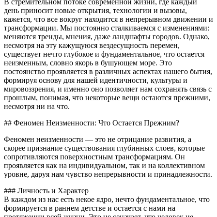
В стремительном потоке современной жизни, где каждый
день приносит новые открытия, технологии и вызовы,
кажется, что все вокруг находится в непрерывном движении и
трансформации. Мы постоянно сталкиваемся с изменениями:
меняются тренды, мнения, даже ландшафты городов. Однако,
несмотря на эту кажущуюся вездесущность перемен,
существует нечто глубокое и фундаментальное, что остается
неизменным, словно якорь в бушующем море. Это
постоянство проявляется в различных аспектах нашего бытия,
формируя основу для нашей идентичности, культуры и
мировоззрения, и именно оно позволяет нам сохранять связь с
прошлым, понимая, что некоторые вещи остаются прежними,
несмотря ни на что.
## Феномен Неизменности: Что Остается Прежним?
Феномен неизменности — это не отрицание развития, а
скорее признание существования глубинных слоев, которые
сопротивляются поверхностным трансформациям. Он
проявляется как на индивидуальном, так и на коллективном
уровне, даруя нам чувство непрерывности и принадлежности.
### Личность и Характер
В каждом из нас есть некое ядро, нечто фундаментальное, что
формируется в раннем детстве и остается с нами на
протяжении всей жизни. Это не означает, что человек не