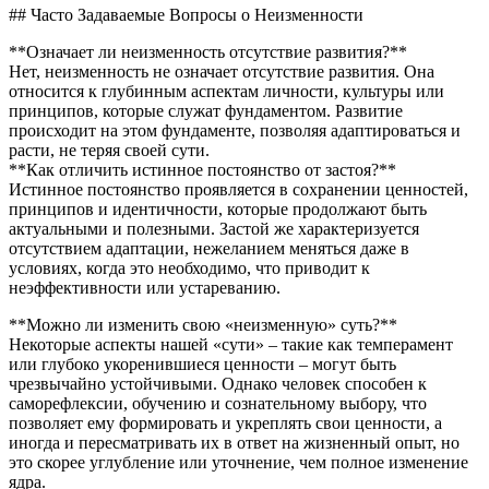
## Часто Задаваемые Вопросы о Неизменности
**Означает ли неизменность отсутствие развития?**
Нет, неизменность не означает отсутствие развития. Она
относится к глубинным аспектам личности, культуры или
принципов, которые служат фундаментом. Развитие
происходит на этом фундаменте, позволяя адаптироваться и
расти, не теряя своей сути.
**Как отличить истинное постоянство от застоя?**
Истинное постоянство проявляется в сохранении ценностей,
принципов и идентичности, которые продолжают быть
актуальными и полезными. Застой же характеризуется
отсутствием адаптации, нежеланием меняться даже в
условиях, когда это необходимо, что приводит к
неэффективности или устареванию.
**Можно ли изменить свою «неизменную» суть?**
Некоторые аспекты нашей «сути» – такие как темперамент
или глубоко укоренившиеся ценности – могут быть
чрезвычайно устойчивыми. Однако человек способен к
саморефлексии, обучению и сознательному выбору, что
позволяет ему формировать и укреплять свои ценности, а
иногда и пересматривать их в ответ на жизненный опыт, но
это скорее углубление или уточнение, чем полное изменение
ядра.