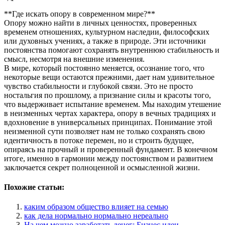
**Где искать опору в современном мире?**
Опору можно найти в личных ценностях, проверенных
временем отношениях, культурном наследии, философских
или духовных учениях, а также в природе. Эти источники
постоянства помогают сохранять внутреннюю стабильность и
смысл, несмотря на внешние изменения.
В мире, который постоянно меняется, осознание того, что
некоторые вещи остаются прежними, дает нам удивительное
чувство стабильности и глубокой связи. Это не просто
ностальгия по прошлому, а признание силы и красоты того,
что выдерживает испытание временем. Мы находим утешение
в неизменных чертах характера, опору в вечных традициях и
вдохновение в универсальных принципах. Понимание этой
неизменной сути позволяет нам не только сохранять свою
идентичность в потоке перемен, но и строить будущее,
опираясь на прочный и проверенный фундамент. В конечном
итоге, именно в гармонии между постоянством и развитием
заключается секрет полноценной и осмысленной жизни.
Похожие статьи:
каким образом общество влияет на семью
как дела нормально нормально нереально
На чем можно заработать денег: Бизнес идеи