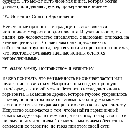
будущее. Это может быть любимая книга, которая всегда
утешает, или давняя дружба, проверенная временем.
### Источник Силы и Вдохновения
Неизменные принципы и традиции часто являются
источником мудрости и вдохновения. Изучая историю, мы
видим, как человечество справлялось с вызовами, опираясь на
вечные ценности. Это дает нам силы преодолевать
собственные трудности, черпая уроки из прошлого и понимая,
что некоторые фундаментальные истины остаются
непоколебимыми.
## Баланс Между Постоянством и Развитием
Важно понимать, что неизменность не означает застой или
нежелание развиваться. Напротив, она создает прочную
платформу, с которой можно безопасно исследовать новые
горизонты. Как мощное дерево, которое глубоко укоренилось
в земле, но при этом тянется ветвями к солнцу, мы можем
расти и меняться, сохраняя при этом свою корневую систему.
Искусство заключается в том, чтобы найти гармоничный
баланс между сохранением того, что ценно, и открытостью к
новому опыту и знаниям. Только так мы можем обеспечить
осмысленное развитие, не теряя при этом своей сути.