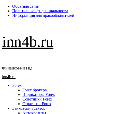
Перейти
Обратная связь
к
Политика конфиденциальности
содержимому
Информация для правообладателей
inn4b.ru
Финансовый Гид
Основное
inn4b.ru
меню
Forex
Forex брокеры
Индикаторы Forex
Советники Forex
Стратегии Forex
Банковский сектор
Автокредиты